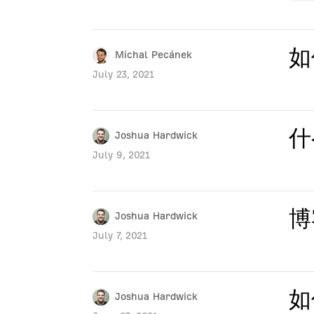
如
Michal Pecánek
July 23, 2021
什
Joshua Hardwick
July 9, 2021
博
Joshua Hardwick
July 7, 2021
如
Joshua Hardwick