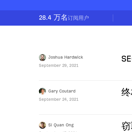
28.4 万名
订阅用户
S
Joshua Hardwick
September 29, 2021
终
Gary Coutard
September 24, 2021
窃
Si Quan Ong