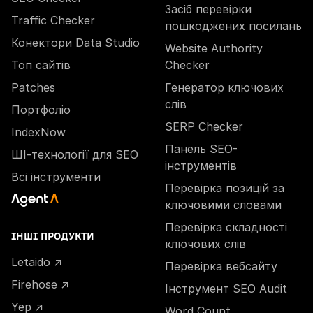
Засіб перевірки
Traffic Checker
пошкоджених посилань
Конектори Data Studio
Website Authority
Топ сайтів
Checker
Patches
Генератор ключових
слів
Портфоліо
SERP Checker
IndexNow
Панель SEO-
ШІ-технології для SEO
інструментів
Всі інструменти
Перевірка позицій за
ключовими словами
Перевірка складності
ІНШІ ПРОДУКТИ
ключових слів
Letaido ↗
Перевірка вебсайту
Firehose ↗
Інструмент SEO Audit
Yep ↗
Word Count