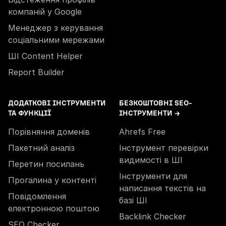
компаній у Google
Менеджер з керування
соціальними мережами
ШІ Content Helper
Report Builder
ДОДАТКОВІ ІНСТРУМЕНТИ
БЕЗКОШТОВНІ SEO-
ТА ФУНКЦІЇ
ІНСТРУМЕНТИ →
Порівняння доменів
Ahrefs Free
Пакетний аналіз
Інструмент перевірки
видимості в ШІ
Перетин посилань
Інструменти для
Прогалина у контенті
написання текстів на
Повідомлення
базі ШІ
електронною поштою
Backlink Checker
SEO Checker