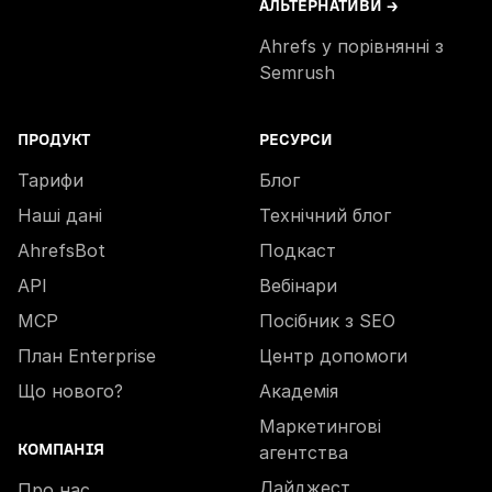
АЛЬТЕРНАТИВИ →
Ahrefs у порівнянні з
Semrush
ПРОДУКТ
РЕСУРСИ
Тарифи
Блог
Наші дані
Технічний блог
AhrefsBot
Подкаст
API
Вебінари
MCP
Посібник з SEO
План Enterprise
Центр допомоги
Що нового?
Академія
Маркетингові
КОМПАНІЯ
агентства
Дайджест
Про нас