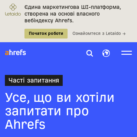
Єдина маркетингова ШІ-платформа,
створена на основі власного
вебіндексу Ahrefs.
Початок роботи
Ознайомтеся з Letaido →
Часті запитання
Усе, що ви хотіли
запитати про
Ahrefs