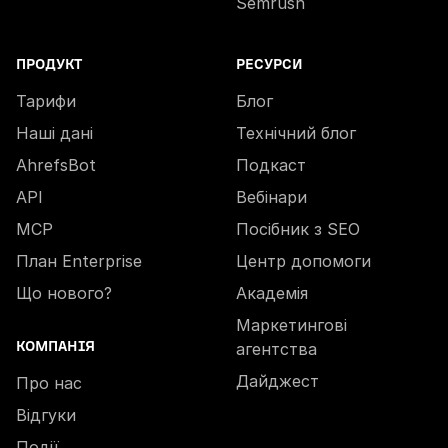
Semrush
ПРОДУКТ
РЕСУРСИ
Тарифи
Блог
Наші дані
Технічний блог
AhrefsBot
Подкаст
API
Вебінари
MCP
Посібник з SEO
План Enterprise
Центр допомоги
Що нового?
Академія
Маркетингові
КОМПАНІЯ
агентства
Дайджест
Про нас
Відгуки
Події