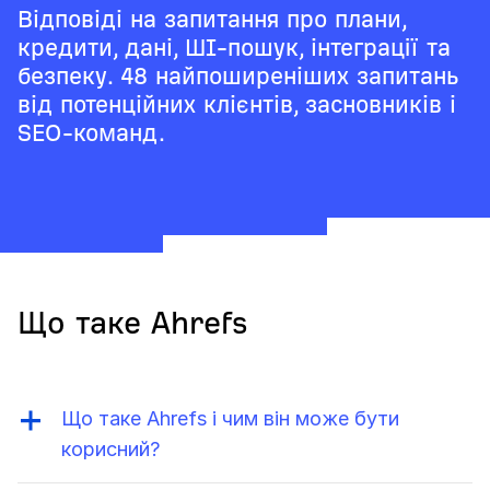
Відповіді на запитання про плани,
кредити, дані, ШІ-пошук, інтеграції та
безпеку. 48 найпоширеніших запитань
від потенційних клієнтів, засновників і
SEO-команд.
Що таке Ahrefs
Що таке Ahrefs і чим він може бути
корисний?
Ahrefs — це платформа для SEO й