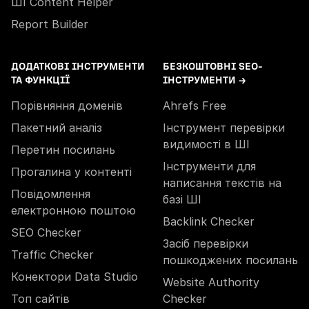
ШІ Content Helper
Report Builder
ДОДАТКОВІ ІНСТРУМЕНТИ
БЕЗКОШТОВНІ SEO-
ТА ФУНКЦІЇ
ІНСТРУМЕНТИ →
Порівняння доменів
Ahrefs Free
Пакетний аналіз
Інструмент перевірки
видимості в ШІ
Перетин посилань
Інструменти для
Прогалина у контенті
написання текстів на
Повідомлення
базі ШІ
електронною поштою
Backlink Checker
SEO Checker
Засіб перевірки
Traffic Checker
пошкоджених посилань
Конектори Data Studio
Website Authority
Топ сайтів
Checker