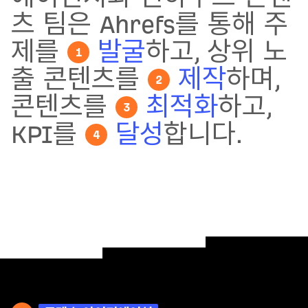
츠 팀은 Ahrefs를 통해 주
제를
발굴
하고, 상위 노
1
출 콘텐츠를
제작
하며,
2
콘텐츠를
최적화
하고,
3
KPI를
달성
합니다.
4