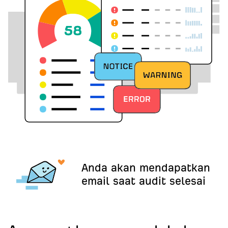
Anda akan mendapatkan
email saat audit selesai