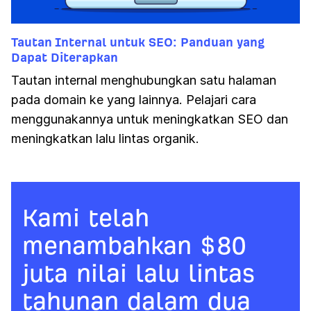
Tautan Internal untuk SEO: Panduan yang
Dapat Diterapkan
Tautan internal menghubungkan satu halaman
pada domain ke yang lainnya. Pelajari cara
menggunakannya untuk meningkatkan SEO dan
meningkatkan lalu lintas organik.
Kami telah
menambahkan $80
juta nilai lalu lintas
tahunan dalam dua