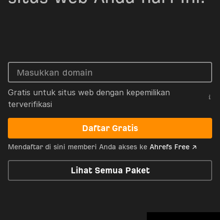
Gratis untuk situs web dengan kepemilikan
terverifikasi
Daftar Gratis
Mendaftar di sini memberi Anda akses ke
Ahrefs Free ↗
Lihat Semua Paket