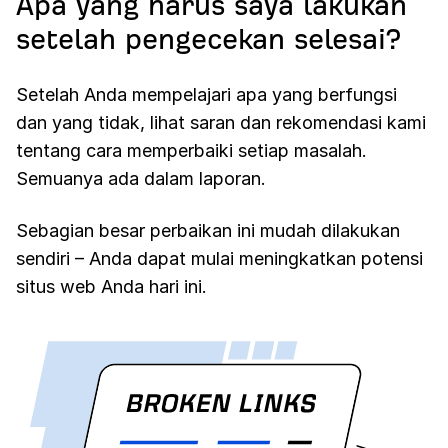
Apa yang harus saya lakukan
setelah pengecekan selesai?
Setelah Anda mempelajari apa yang berfungsi
dan yang tidak, lihat saran dan rekomendasi kami
tentang cara memperbaiki setiap masalah.
Semuanya ada dalam laporan.
Sebagian besar perbaikan ini mudah dilakukan
sendiri – Anda dapat mulai meningkatkan potensi
situs web Anda hari ini.