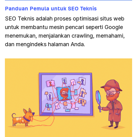
Panduan Pemula untuk SEO Teknis
SEO Teknis adalah proses optimisasi situs web
untuk membantu mesin pencari seperti Google
menemukan, menjalankan crawling, memahami,
dan mengindeks halaman Anda.