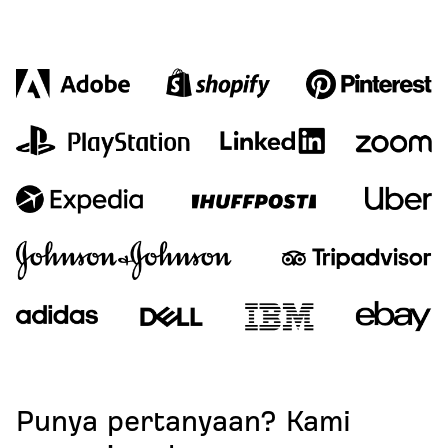
Punya pertanyaan? Kami