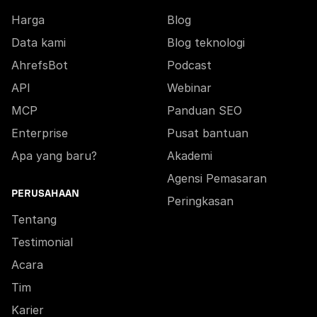
Harga
Blog
Data kami
Blog teknologi
AhrefsBot
Podcast
API
Webinar
MCP
Panduan SEO
Enterprise
Pusat bantuan
Apa yang baru?
Akademi
Agensi Pemasaran
PERUSAHAAN
Peringkasan
Tentang
Testimonial
Acara
Tim
Karier