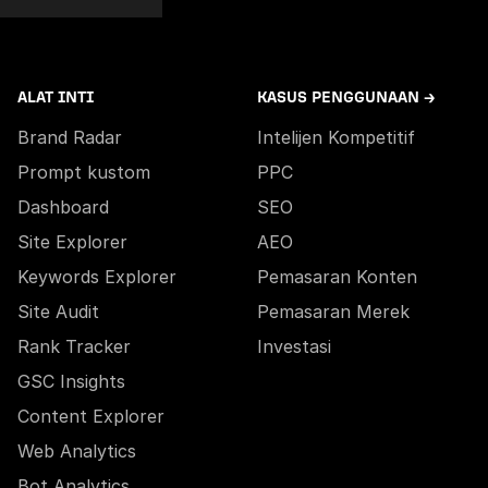
ALAT INTI
KASUS PENGGUNAAN →
Brand Radar
Intelijen Kompetitif
Prompt kustom
PPC
Dashboard
SEO
Site Explorer
AEO
Keywords Explorer
Pemasaran Konten
Site Audit
Pemasaran Merek
Rank Tracker
Investasi
GSC Insights
Content Explorer
Web Analytics
Bot Analytics