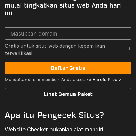
mulai tingkatkan situs web Anda hari
ini.
Gratis untuk situs web dengan kepemilikan
terverifikasi
Daftar Gratis
Mendaftar di sini memberi Anda akses ke
Ahrefs Free ↗
Lihat Semua Paket
Apa itu Pengecek Situs?
Website Checker bukanlah alat mandiri.