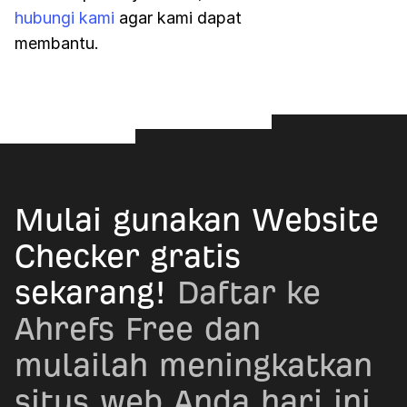
hubungi kami
agar kami dapat
membantu.
Mulai gunakan Website
Checker gratis
sekarang!
Daftar ke
Ahrefs Free dan
mulailah meningkatkan
situs web Anda hari ini.