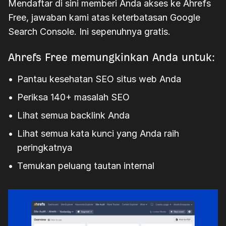
Mendaftar di sini memberi Anda akses ke
Ahrefs
Free
, jawaban kami atas keterbatasan Google
Search Console. Ini sepenuhnya gratis.
Ahrefs Free memungkinkan Anda untuk:
Pantau kesehatan SEO situs web Anda
Periksa 140+ masalah SEO
Lihat semua backlink Anda
Lihat semua kata kunci yang Anda raih
peringkatnya
Temukan peluang tautan internal