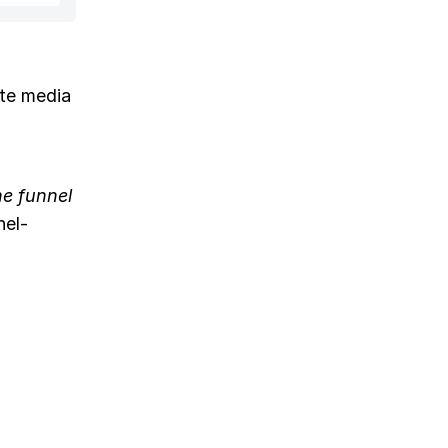
rte media
he funnel
nel-