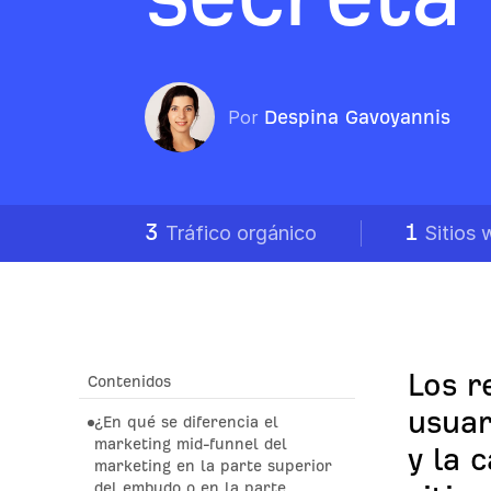
Por
Despina Gavoyannis
3
1
Tráfico orgánico
Sitios 
Los r
Contenidos
usuar
¿En qué se diferencia el
marketing mid-funnel del
y la 
marketing en la parte superior
del embudo o en la parte