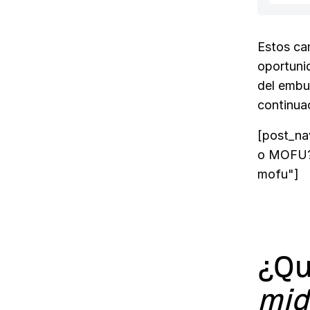
Estos ca
oportunid
del embu
continua
[post_na
o MOFU?"
mofu"]
¿Qu
mid