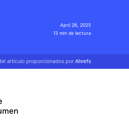
April 28, 2025
13 min de lectura
del artículo proporcionados por
Ahrefs
e
lumen
s