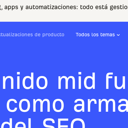
, apps y automatizaciones: todo está gestio
ctualizaciones de producto
Todos los temas
enido mid f
 como arm
 del SEO