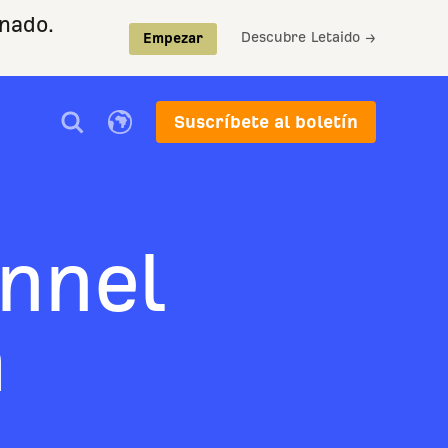
nado.
Descubre Letaido →
Empezar
Suscríbete al boletín
unnel
a