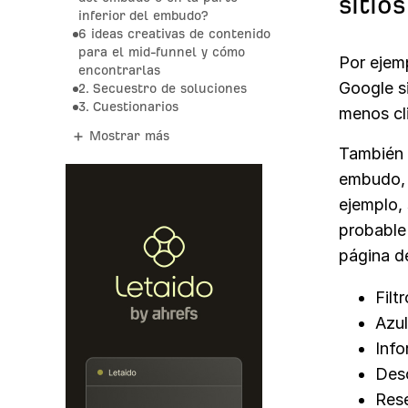
sitio
inferior del embudo?
6 ideas creativas de contenido
para el mid-funnel y cómo
Por ejem
encontrarlas
Google s
2. Secuestro de soluciones
3. Cuestionarios
menos cli
Mostrar más
También h
embudo, 
ejemplo,
probable
página d
Filt
Azul
Info
Desc
Res