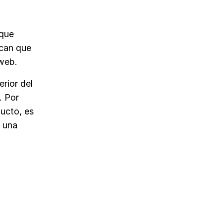
 que
ican que
 web.
erior del
. Por
ucto, es
 una