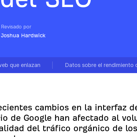
Revisado por
Joshua Hardwick
web que enlazan
Datos sobre el rendimiento 
ecientes cambios en la interfaz d
io de Google han afectado al vo
calidad del tráfico orgánico de lo