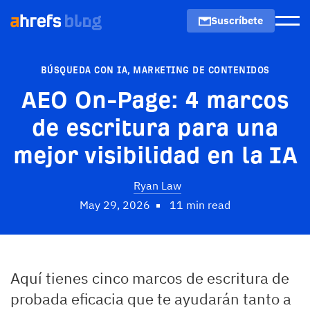
Suscríbete
Men
BÚSQUEDA CON IA
,
MARKETING DE CONTENIDOS
AEO On-Page: 4 marcos
de escritura para una
mejor visibilidad en la IA
Ryan Law
May 29, 2026
11 min read
Aquí tienes cinco marcos de escritura de
probada eficacia que te ayudarán tanto a