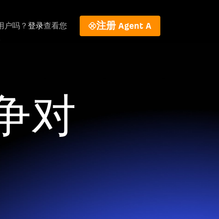
s 用户吗？
登录
查看您
注册 Agent A
。
争对