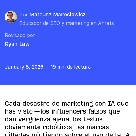
Por
Mateusz Makosiewicz
Educador de SEO y marketing en Ahrefs
Revisado por
Ryan Law
January 8, 2026
19 min de lectura
Cada desastre de marketing con IA que
has visto —los influencers falsos que
dan vergüenza ajena, los textos
obviamente robóticos, las marcas
pilladas mintiendo sobre el uso de la IA