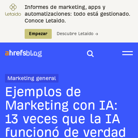
Informes de marketing, apps y
automatizaciones: todo está gestionado.
Conoce Letaido.
Empezar
Descubre Letaido →
Marketing general
Ejemplos de
Marketing con IA:
13 veces que la IA
funcionó de verdad