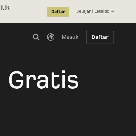
lik
Jelajahi Letaido →
Daftar
Masuk
Daftar
 Gratis