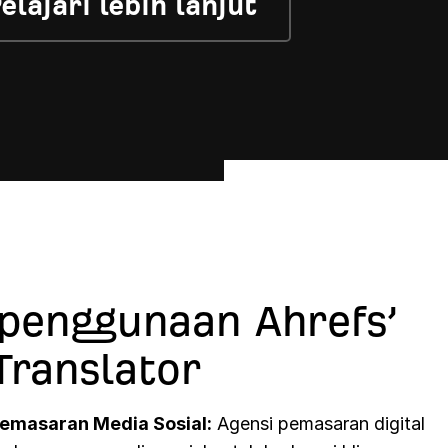
elajari lebih lanjut
penggunaan Ahrefs’
Translator
masaran Media Sosial:
Agensi pemasaran digital