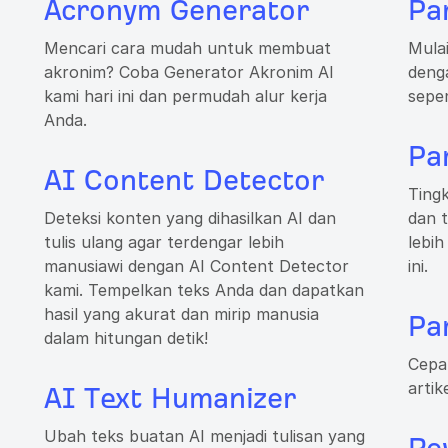
Acronym Generator
Pa
Mencari cara mudah untuk membuat
Mulai
akronim? Coba Generator Akronim AI
deng
kami hari ini dan permudah alur kerja
sepe
Anda.
Pa
AI Content Detector
Ting
Deteksi konten yang dihasilkan AI dan
dan 
tulis ulang agar terdengar lebih
lebih
manusiawi dengan AI Content Detector
ini.
kami. Tempelkan teks Anda dan dapatkan
hasil yang akurat dan mirip manusia
Pa
dalam hitungan detik!
Cepat
artik
AI Text Humanizer
Ubah teks buatan AI menjadi tulisan yang