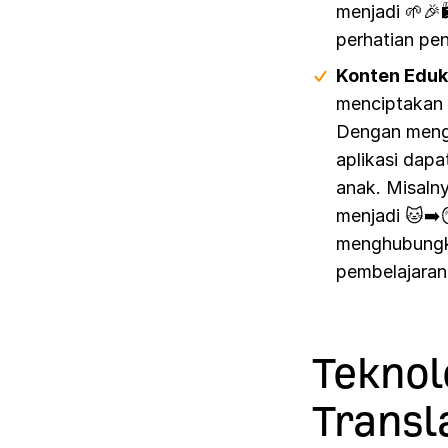
menjadi 🌱🎉
perhatian pe
Konten Eduk
menciptakan 
Dengan mengg
aplikasi dap
anak. Misalny
menjadi 🐱➡️
menghubungk
pembelajaran
Teknol
Transl