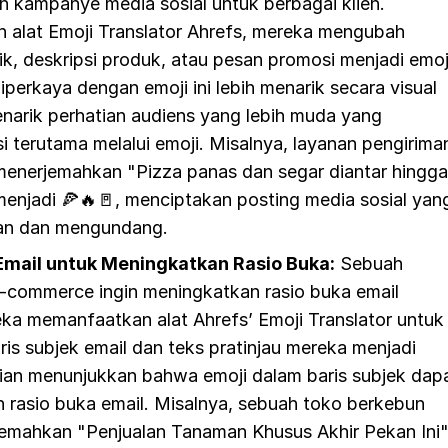
 kampanye media sosial untuk berbagai klien.
alat Emoji Translator Ahrefs, mereka mengubah
k, deskripsi produk, atau pesan promosi menjadi emoj
perkaya dengan emoji ini lebih menarik secara visual
narik perhatian audiens yang lebih muda yang
 terutama melalui emoji. Misalnya, layanan pengirima
menerjemahkan "Pizza panas dan segar diantar hingga
menjadi 🍕🔥🚪, menciptakan posting media sosial yan
n dan mengundang.
mail untuk Meningkatkan Rasio Buka:
Sebuah
-commerce ingin meningkatkan rasio buka email
ka memanfaatkan alat Ahrefs’ Emoji Translator untuk
is subjek email dan teks pratinjau mereka menjadi
itian menunjukkan bahwa emoji dalam baris subjek dap
 rasio buka email. Misalnya, sebuah toko berkebun
emahkan "Penjualan Tanaman Khusus Akhir Pekan Ini