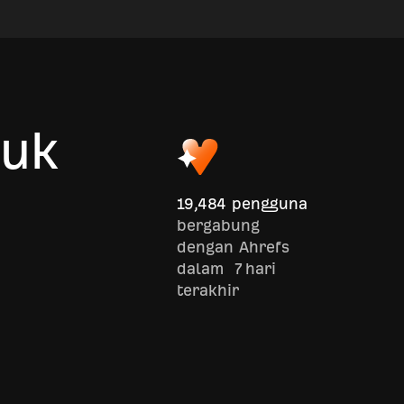
tuk
a
19,484 pengguna
bergabung
dengan Ahrefs
dalam 7 hari
terakhir