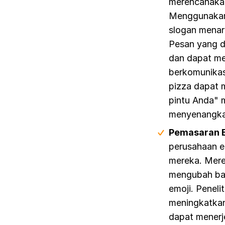
merencanakan
Menggunakan 
slogan menari
Pesan yang di
dan dapat me
berkomunikasi
pizza dapat 
pintu Anda" 
menyenangka
Pemasaran E
perusahaan e
mereka. Mere
mengubah bar
emoji. Penel
meningkatkan
dapat menerj