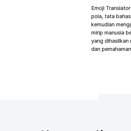
Emoji Translato
pola, tata bahas
kemudian mengg
mirip manusia b
yang dihasilkan
dan pemahamann