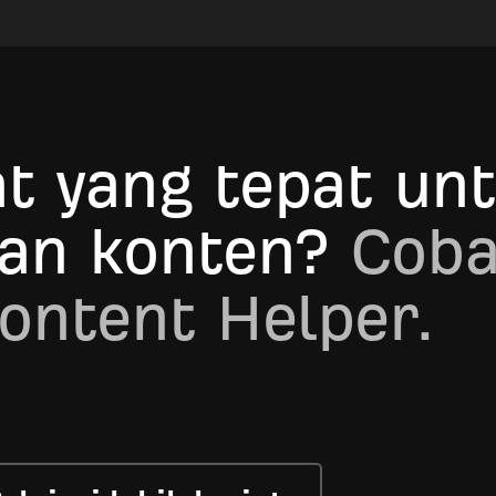
t yang tepat un
an konten?
Cob
ontent Helper.