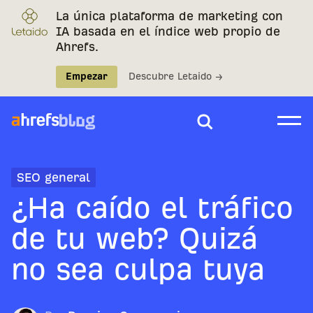
La única plataforma de marketing con
IA basada en el índice web propio de
Ahrefs.
Empezar
Descubre Letaido →
SEO general
¿Ha caído el tráfico
de tu web? Quizá
no sea culpa tuya