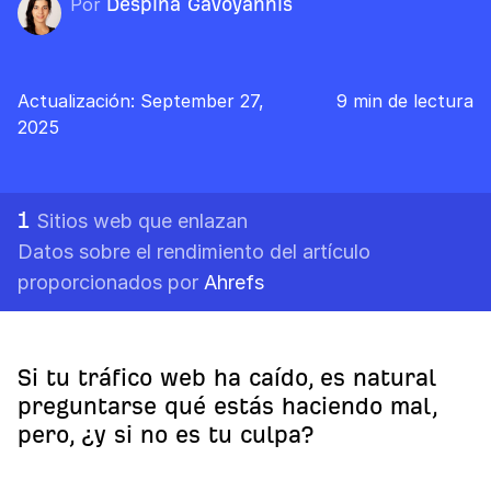
Por
Despina Gavoyannis
Actualización: September 27,
9 min de lectura
2025
1
Sitios web que enlazan
Datos sobre el rendimiento del artículo
proporcionados por
Ahrefs
Si tu tráfico web ha caído, es natural
preguntarse qué estás haciendo mal,
pero, ¿y si no es tu culpa?