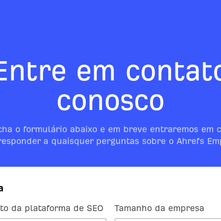
Entre em contat
conosco
ha o formulário abaixo e em breve entraremos em 
responder a quaisquer perguntas sobre o Ahrefs Em
a
to da plataforma de SEO
Tamanho da empresa