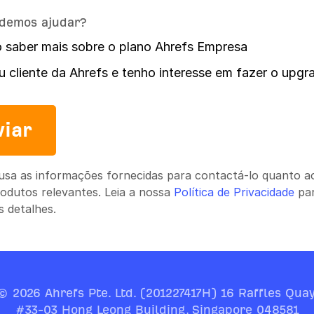
demos ajudar?
 saber mais sobre o plano Ahrefs Empresa
u cliente da Ahrefs e tenho interesse em fazer o upgr
viar
usa as informações fornecidas para contactá-lo quanto a
odutos relevantes. Leia a nossa
Política de Privacidade
pa
s detalhes.
© 2026 Ahrefs Pte. Ltd. (201227417H) 16 Raffles Quay
#33-03 Hong Leong Building, Singapore 048581