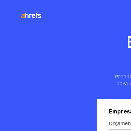
Preenc
para 
Empres
Orçamen