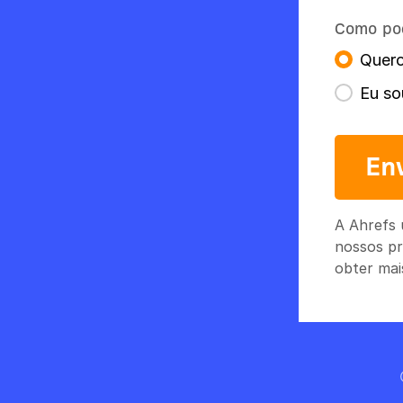
Como po
Quero
Eu so
En
A Ahrefs 
nossos pr
obter mai