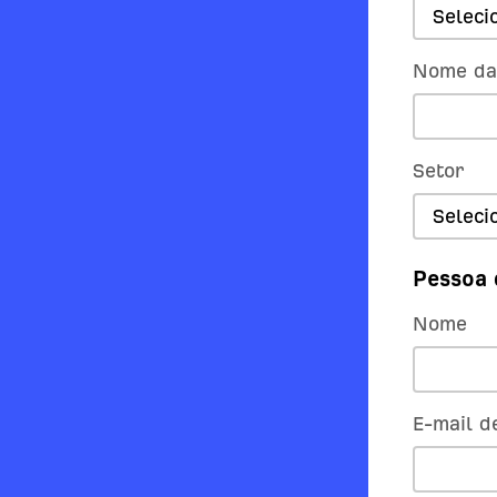
Seleci
Nome da
Setor
Seleci
Pessoa 
Nome
E-mail d