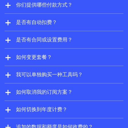
可以注册
Ahrefs 免费版
，免费获取 Site
你们提供哪些付款方式？
Explorer 和 Site Audit 的有限使用权。
我们接受 Visa、Mastercard、American
Express 和银联。对于企业版订阅方案，我们
是否有自动扣费？
还可以根据要求支持电汇。
是的。如果没有预付费，追加用户将按用量付
费方式自动计费。此外，如果您启用了追加的
是否有合同或设置费用？
按用量付费额度和数据，当使用量超出您的订
没有合同或设置费用。您可以随时更改方案或
阅方案上限时，系统将自动扣费。
取消 Ahrefs 订阅。
如何变更套餐？
您可以随时在账户设置中升级或降级账户。升
级会立即生效，而降级和取消订阅则会在当前
我可以单独购买一种工具吗？
计费周期结束时生效。
是的，Brand Radar 可作为独立工具使用。购
买后您还将获得一个 Ahrefs 免费版账户。
如何取消我的订阅方案？
您可以随时从帐户设置中取消您的订阅方案。
取消后，您仍然可以使用该方案直到订阅期结
如何切换到年度计费？
束。付费订阅结束后，您将切换到免费的
请通过
support@ahrefs.com
联系我们的支持
Ahrefs 免费版
方案，并可免费访问受限的 Site
团队。
追加的数据和额度是如何收费的？