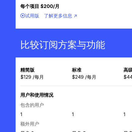
每个项目 $200/月
试用版
了解更多信息 ↗
比较订阅方案与功能
精简版
标准
高
$
129
/
每月
$
249
/
每月
$
4
用户和使用情况
包含的用户
1
1
1
额外用户