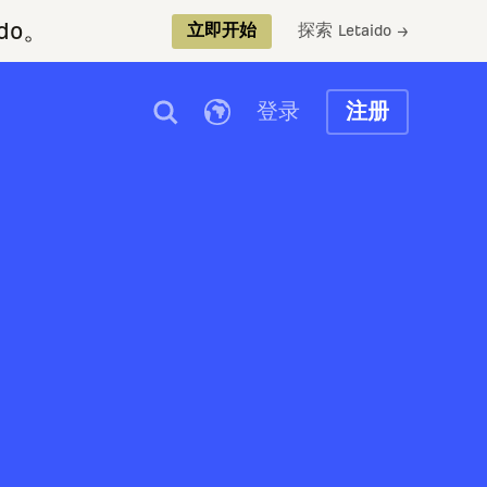
do。
探索 Letaido →
立即开始
登录
注册