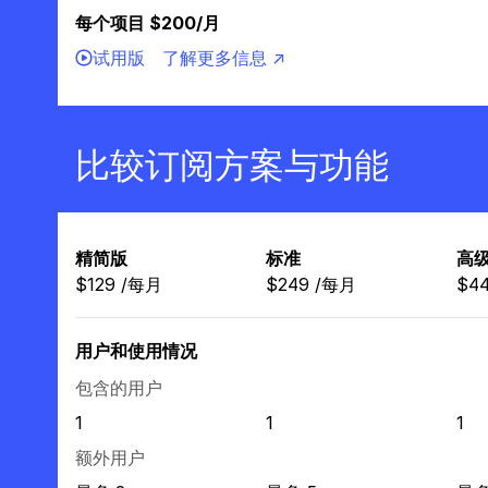
每个项目 $200/月
试用版
了解更多信息 ↗
比较订阅方案与功能
精简版
标准
高
$
129
/
每月
$
249
/
每月
$
4
用户和使用情况
包含的用户
1
1
1
额外用户