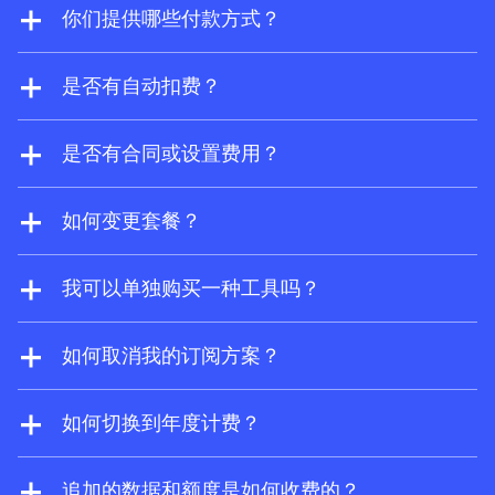
可以注册
Ahrefs 免费版
，免费获取 Site
你们提供哪些付款方式？
Explorer 和 Site Audit 的有限使用权。
我们接受 Visa、Mastercard、American
Express 和银联。对于企业版订阅方案，我们
是否有自动扣费？
还可以根据要求支持电汇。
是的。如果没有预付费，追加用户将按用量付
费方式自动计费。此外，如果您启用了追加的
是否有合同或设置费用？
按用量付费额度和数据，当使用量超出您的订
没有合同或设置费用。您可以随时更改方案或
阅方案上限时，系统将自动扣费。
取消 Ahrefs 订阅。
如何变更套餐？
您可以随时在账户设置中升级或降级账户。升
级会立即生效，而降级和取消订阅则会在当前
我可以单独购买一种工具吗？
计费周期结束时生效。
是的，Brand Radar 可作为独立工具使用。购
买后您还将获得一个 Ahrefs 免费版账户。
如何取消我的订阅方案？
您可以随时从帐户设置中取消您的订阅方案。
取消后，您仍然可以使用该方案直到订阅期结
如何切换到年度计费？
束。付费订阅结束后，您将切换到免费的
请通过
support@ahrefs.com
联系我们的支持
Ahrefs 免费版
方案，并可免费访问受限的 Site
团队。
追加的数据和额度是如何收费的？