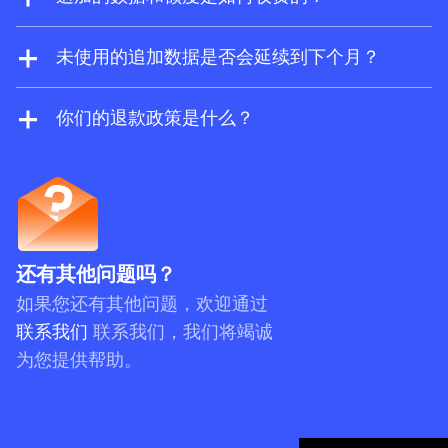
Explorer 和 Site Audit。
启用追加的按用量付费额度和数据后，当消耗
量超出您的订阅方案上限时，系统会自动向您
未使用的追加数据是否会延续到下个月？
收费。如果您使用的是年度订阅方案，可以选
是的。按使用量付费 (PAYG) 的项目（如报告额
择预付购买并享受折扣。
度、导出行数、抓取额度和 API 单位）有效期
你们的退款政策是什么？
为三个账单月，包括当前账单月。例如，如果
Ahrefs 通常不提供退款服务。对于按月订阅的
使用量重置日期为 10 月 20 日，而您在 10 月
用户，若尚未使用服务可申请退款，但若账户
15 日购买了 PAYG 额度，那么该额度将于 12
存在任何实质性的使用记录，我们有权拒绝您
月 20 日到期。请注意，系统会优先使用预付费
的退款请求。
额度。
还有其他问题吗？
如果您还有其他问题，欢迎通过
联系我们
联系我们，我们将竭诚
为您提供帮助。