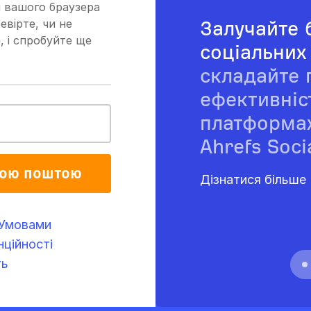
 вашого браузера
евірте, чи не
Залучайте 
, і спробуйте ще
соціальних
складайте 
ефективніс
платформа
Ahrefs Soci
ною поштою
Дізнатися більше
Умовами
ційності
ть