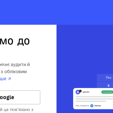
мо до
ічні аудити й
з обліковим
ьше ↗
oogle
й це пов'язано з