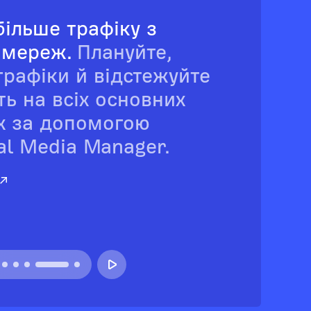
більше трафіку з
 мереж.
Плануйте,
графіки й відстежуйте
ть на всіх основних
х за допомогою
al Media Manager.
 ↗