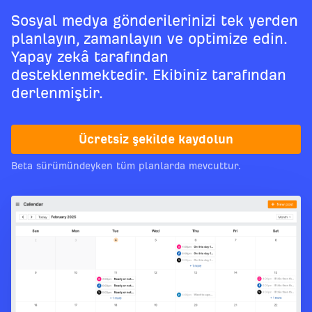
Sosyal medya gönderilerinizi tek yerden
planlayın, zamanlayın ve optimize edin.
Yapay zekâ tarafından
desteklenmektedir. Ekibiniz tarafından
derlenmiştir.
Ücretsiz şekilde kaydolun
Beta sürümündeyken tüm planlarda mevcuttur.