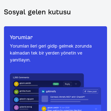
Sosyal gelen kutusu
Yorumlar
Yorumları ileri geri gidip gelmek zorunda
kalmadan tek bir yerden yönetin ve
yanıtlayın.