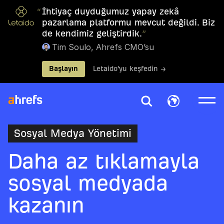
“
İhtiyaç duyduğumuz yapay zekâ
pazarlama platformu mevcut değildi. Biz
de kendimiz geliştirdik.
”
Tim Soulo, Ahrefs CMO’su
Başlayın
Letaido’yu keşfedin →
Sosyal Medya Yönetimi
Daha az tıklamayla
sosyal medyada
kazanın