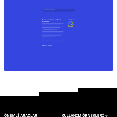
ÖNEMLI ARAÇLAR
KULLANIM ÖRNEKLERI →