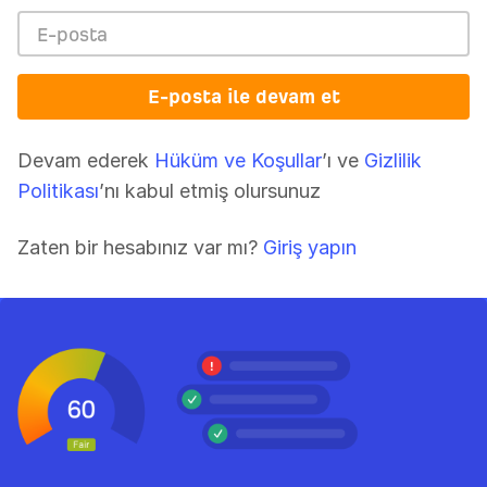
E-posta ile devam et
Devam ederek
Hüküm ve Koşullar
’ı ve
Gizlilik
Politikası
’nı kabul etmiş olursunuz
Zaten bir hesabınız var mı?
Giriş yapın