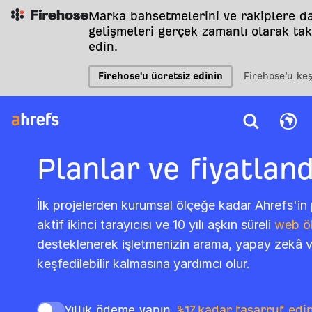
Marka bahsetmelerini ve rakiplere da
gelişmeleri gerçek zamanlı olarak tak
edin.
Firehose'u ücretsiz edinin
Firehose’u ke
Planlar ve fiyatlan
İlk projelerden kurumsal ölçeğe kadar Ahrefs'in 
aktif ikinci tarayıcısı ve 10 yılı aşkın süreli
web öl
desteklenerek işletmenizin arama, yapay zekâ v
keşfedilebilir kalmasına yardımcı olur.
Yıllık ödeme yapın,
%17 kadar tasarruf edi