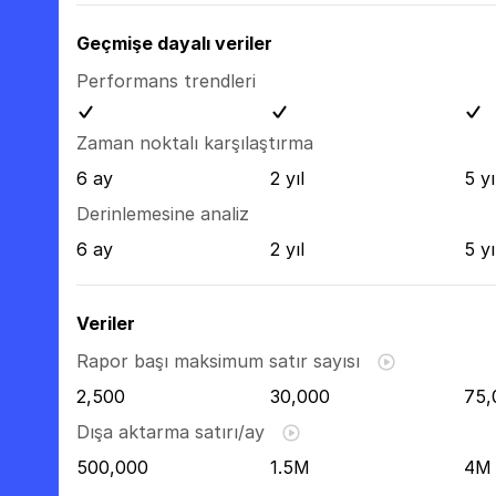
Geçmişe dayalı veriler
Performans trendleri
Zaman noktalı karşılaştırma
6 ay
2 yıl
5 yı
Derinlemesine analiz
6 ay
2 yıl
5 yı
Veriler
Rapor başı maksimum satır sayısı
2,500
30,000
75,
Dışa aktarma satırı/ay
500,000
1.5M
4M