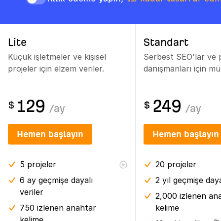
Lite
Standart
Küçük işletmeler ve kişisel
Serbest SEO'lar ve
projeler için elzem veriler.
danışmanları için m
129
249
$
$
/
ay
/
ay
Hemen başlayın
Hemen başlayın
5
projeler
20
projeler
6 ay
geçmişe dayalı
2 yıl
geçmişe dayal
veriler
2,000 izlenen an
750 izlenen anahtar
kelime
kelime