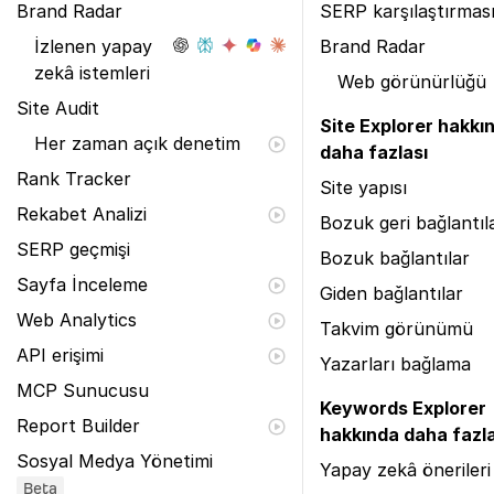
Brand Radar
SERP karşılaştırmas
İzlenen yapay
Brand Radar
zekâ istemleri
Web görünürlüğü
Site Audit
Site Explorer hakkı
Her zaman açık denetim
daha fazlası
Rank Tracker
Site yapısı
Rekabet Analizi
Bozuk geri bağlantıl
SERP geçmişi
Bozuk bağlantılar
Sayfa İnceleme
Giden bağlantılar
Web Analytics
Takvim görünümü
API erişimi
Yazarları bağlama
MCP Sunucusu
Keywords Explorer
Report Builder
hakkında daha fazla
Sosyal Medya Yönetimi
Yapay zekâ önerileri
Beta