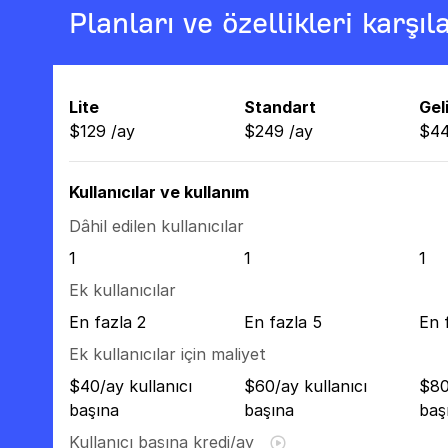
Planları ve özellikleri karşıla
Lite
Standart
Gel
$
129
/
ay
$
249
/
ay
$
4
Kullanıcılar ve kullanım
Dâhil edilen kullanıcılar
1
1
1
Ek kullanıcılar
En fazla 2
En fazla 5
En 
Ek kullanıcılar için maliyet
$40/ay kullanıcı
$60/ay kullanıcı
$80
başına
başına
baş
Kullanıcı başına kredi/ay