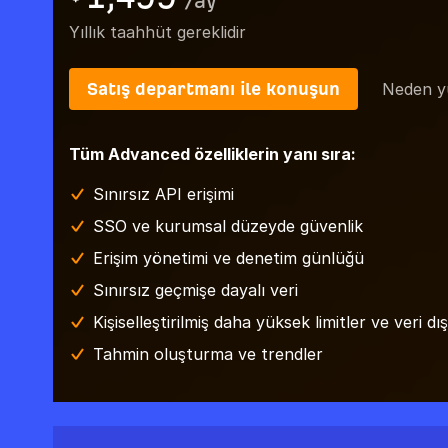
/
ay
Yıllık taahhüt gereklidir
Satış departmanı ile konuşun
Neden yü
Tüm Advanced özelliklerin yanı sıra:
Sınırsız API erişimi
SSO ve kurumsal düzeyde güvenlik
Erişim yönetimi ve denetim günlüğü
Sınırsız geçmişe dayalı veri
Kişiselleştirilmiş daha yüksek limitler ve veri dı
Tahmin oluşturma ve trendler