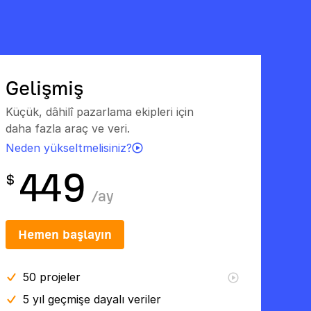
Gelişmiş
Küçük, dâhilî pazarlama ekipleri için
daha fazla araç ve veri.
Neden yükseltmelisiniz?
449
$
/
ay
Hemen başlayın
50
projeler
5 yıl
geçmişe dayalı veriler