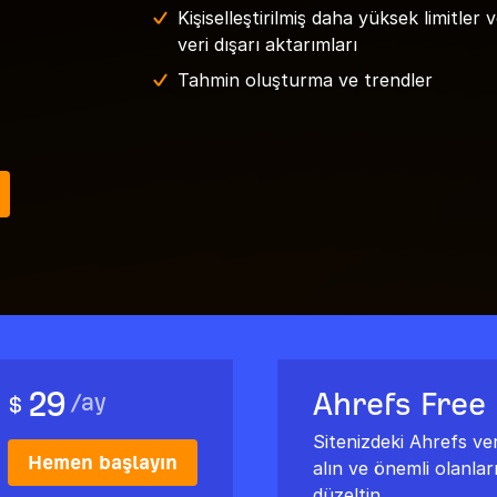
Kişiselleştirilmiş daha yüksek limitler 
veri dışarı aktarımları
Tahmin oluşturma ve trendler
29
Ahrefs Free
/
ay
$
Sitenizdeki Ahrefs veri
Hemen başlayın
alın ve önemli olanlar
düzeltin.