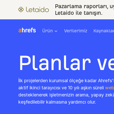
Pazarlama raporları, 
Letaido ile tanışın.
Ürün
Verilerimiz
Kaynakla
Planlar v
İlk projelerden kurumsal ölçeğe kadar Ahrefs'i
aktif ikinci tarayıcısı ve 10 yılı aşkın süreli
web 
desteklenerek işletmenizin arama, yapay zekâ
keşfedilebilir kalmasına yardımcı olur.