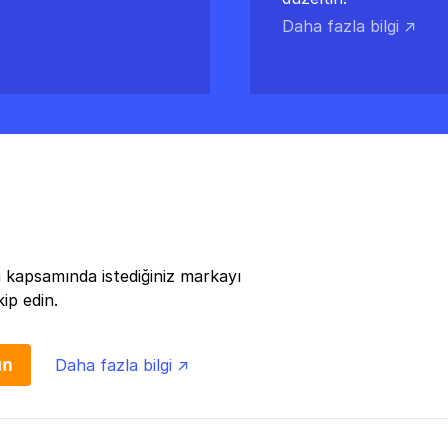
Daha fazla bilgi ↗
 kapsamında istediğiniz markayı
ip edin.
ın
Daha fazla bilgi ↗