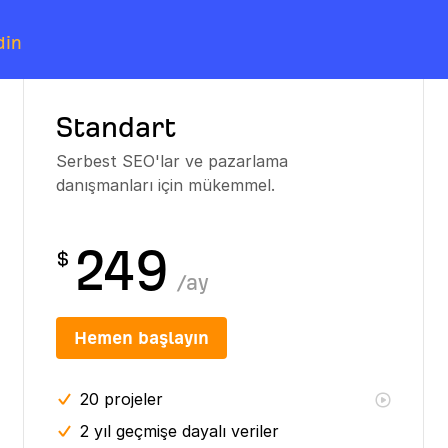
din
Standart
Serbest SEO'lar ve pazarlama
danışmanları için mükemmel.
249
$
/
ay
Hemen başlayın
20
projeler
2 yıl
geçmişe dayalı veriler