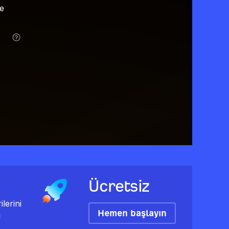
ve
Ücretsiz
lerini
Hemen başlayın
ı