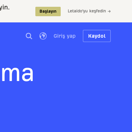
yin.
Letaido’yu keşfedin →
Başlayın
Giriş yap
Kaydol
rma