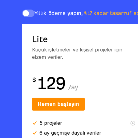
Yıllık ödeme yapın,
%17 kadar tasarruf e
Lite
Küçük işletmeler ve kişisel projeler için
elzem veriler.
129
$
/
ay
Hemen başlayın
5
projeler
6 ay
geçmişe dayalı veriler