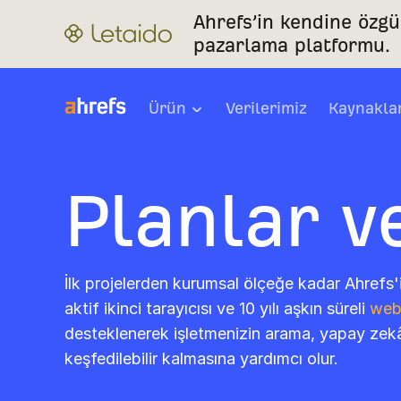
Ahrefs’in kendine özg
pazarlama platformu.
Ürün
Verilerimiz
Kaynakla
Planlar v
İlk projelerden kurumsal ölçeğe kadar Ahrefs'i
aktif ikinci tarayıcısı ve 10 yılı aşkın süreli
web 
desteklenerek işletmenizin arama, yapay zekâ
keşfedilebilir kalmasına yardımcı olur.