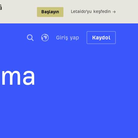
â
Letaido’yu keşfedin →
Başlayın
Giriş yap
Kaydol
rma