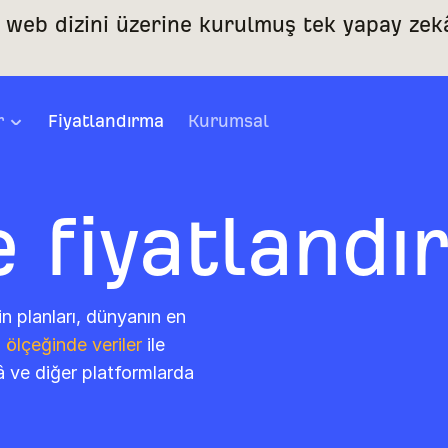
ü web dizini üzerine kurulmuş tek yapay zek
r
Fiyatlandırma
Kurumsal
e fiyatlandı
n planları, dünyanın en
ölçeğinde veriler
ile
 ve diğer platformlarda