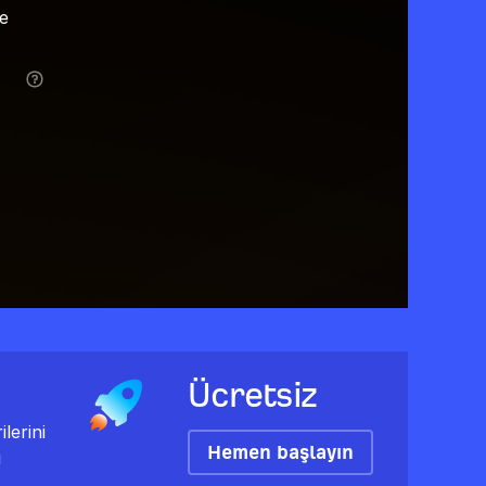
ve
Ücretsiz
lerini
Hemen başlayın
ı