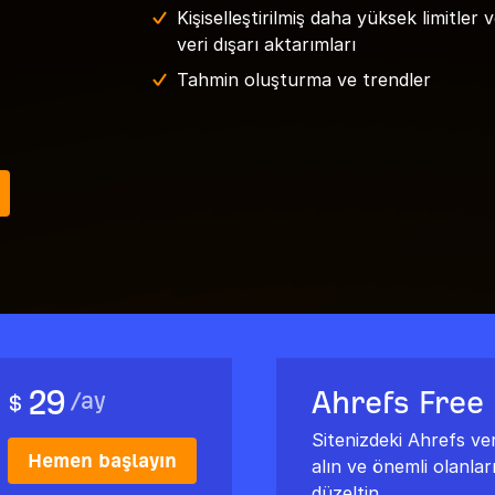
Kişiselleştirilmiş daha yüksek limitler 
veri dışarı aktarımları
Tahmin oluşturma ve trendler
29
Ahrefs Free
/
ay
$
Sitenizdeki Ahrefs veri
Hemen başlayın
alın ve önemli olanlar
düzeltin.