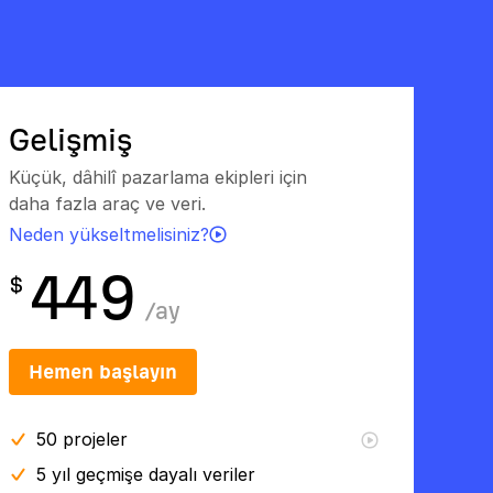
Gelişmiş
Küçük, dâhilî pazarlama ekipleri için
daha fazla araç ve veri.
Neden yükseltmelisiniz?
449
$
/
ay
Hemen başlayın
50
projeler
5 yıl
geçmişe dayalı veriler