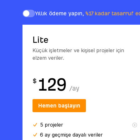
Yıllık ödeme yapın,
%17 kadar tasarruf e
Lite
Küçük işletmeler ve kişisel projeler için
elzem veriler.
129
$
/
ay
Hemen başlayın
5
projeler
6 ay
geçmişe dayalı veriler