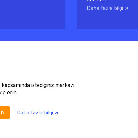
Daha fazla bilgi ↗
 kapsamında istediğiniz markayı
ip edin.
ın
Daha fazla bilgi ↗