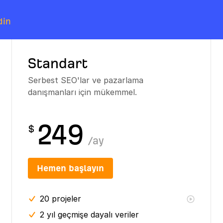
din
Standart
Serbest SEO'lar ve pazarlama
danışmanları için mükemmel.
249
$
/
ay
Hemen başlayın
20
projeler
2 yıl
geçmişe dayalı veriler