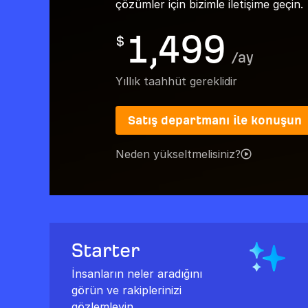
çözümler için bizimle iletişime geçin.
1,499
$
/
ay
Yıllık taahhüt gereklidir
Satış departmanı ile konuşun
Neden yükseltmelisiniz?
Starter
İnsanların neler aradığını
görün ve rakiplerinizi
gözlemleyin.