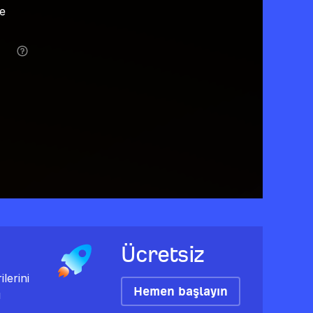
ve
Ücretsiz
lerini
Hemen başlayın
ı