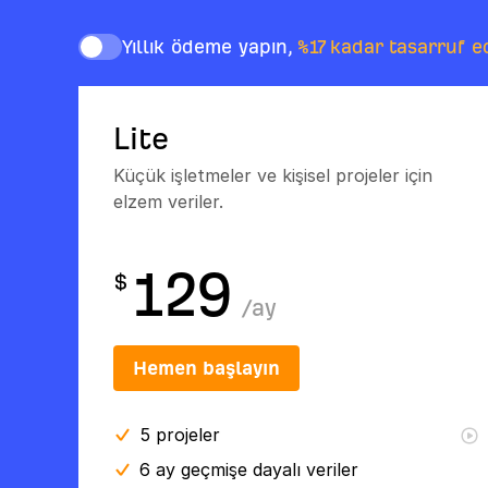
Yıllık ödeme yapın,
%17 kadar tasarruf e
Lite
Küçük işletmeler ve kişisel projeler için
elzem veriler.
129
$
/
ay
Hemen başlayın
5
projeler
6 ay
geçmişe dayalı veriler