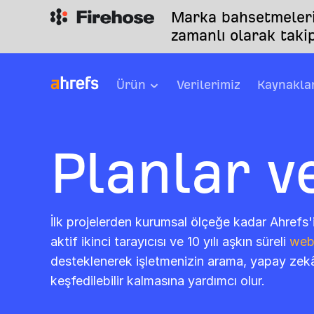
Marka bahsetmelerin
zamanlı olarak takip
Ürün
Verilerimiz
Kaynakla
Planlar v
İlk projelerden kurumsal ölçeğe kadar Ahrefs'i
aktif ikinci tarayıcısı ve 10 yılı aşkın süreli
web 
desteklenerek işletmenizin arama, yapay zekâ
keşfedilebilir kalmasına yardımcı olur.