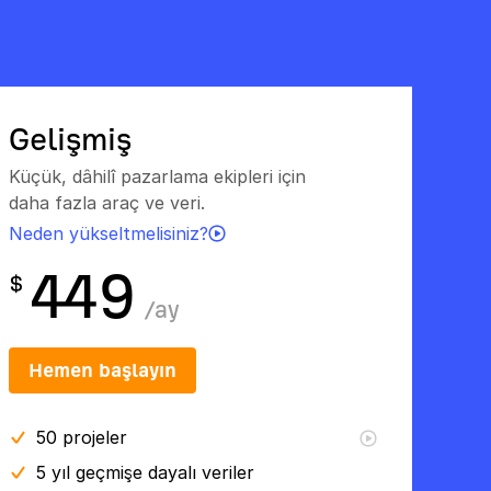
Gelişmiş
Küçük, dâhilî pazarlama ekipleri için
daha fazla araç ve veri.
Neden yükseltmelisiniz?
449
$
/
ay
Hemen başlayın
50
projeler
5 yıl
geçmişe dayalı veriler