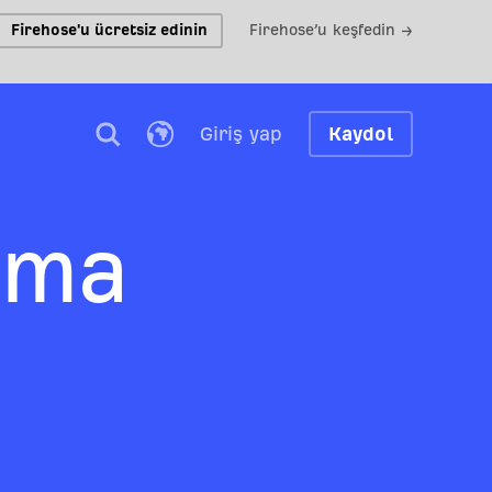
Firehose'u ücretsiz edinin
Firehose’u keşfedin →
Giriş yap
Kaydol
rma