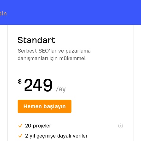
din
Standart
Serbest SEO'lar ve pazarlama
danışmanları için mükemmel.
249
$
/
ay
Hemen başlayın
20
projeler
2 yıl
geçmişe dayalı veriler