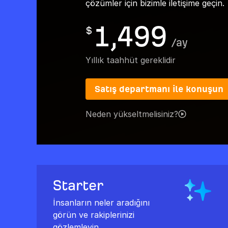
çözümler için bizimle iletişime geçin.
1,499
$
/
ay
Yıllık taahhüt gereklidir
Satış departmanı ile konuşun
Neden yükseltmelisiniz?
Starter
İnsanların neler aradığını
görün ve rakiplerinizi
gözlemleyin.