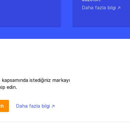
Daha fazla bilgi ↗
 kapsamında istediğiniz markayı
ip edin.
ın
Daha fazla bilgi ↗