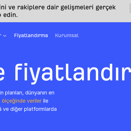
i ve rakiplere dair gelişmeleri gerçek
 edin.
r
Fiyatlandırma
Kurumsal
e fiyatlandı
n planları, dünyanın en
ölçeğinde veriler
ile
 ve diğer platformlarda