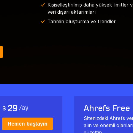
Kişiselleştirilmiş daha yüksek limitler 
veri dışarı aktarımları
Tahmin oluşturma ve trendler
29
Ahrefs Free
/
ay
$
Sitenizdeki Ahrefs veri
Hemen başlayın
alın ve önemli olanlar
düzeltin.