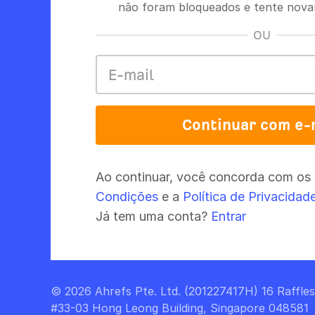
não foram bloqueados e tente nov
OU
Continuar com e-
Ao continuar, você concorda com os
Condições
e a
Política de Privacidad
Já tem uma conta?
Entrar
© 2026 Ahrefs Pte. Ltd. (201227417H) 16 Raffle
#33-03 Hong Leong Building, Singapore 048581