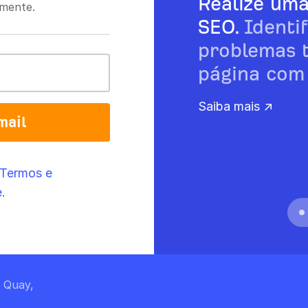
Realize uma
amente.
SEO.
Identif
problemas 
página com 
Saiba mais ↗
mail
Termos e
e
.
s Quay,