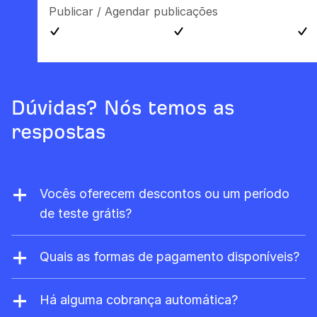
Publicar / Agendar publicações
Dúvidas? Nós temos as
respostas
Vocês oferecem descontos ou um período
de teste grátis?
Nós nunca oferecemos descontos. Mas se
você é proprietário de um site, pode se
Quais as formas de pagamento disponíveis?
registrar no
Ahrefs Free
para ter acesso
Aceitamos Visa, Mastercard, American
limitado gratuito ao Site Explorer e ao Site
Express e UnionPay. Para planos
Há alguma cobrança automática?
Audit.
empresariais, também aceitamos