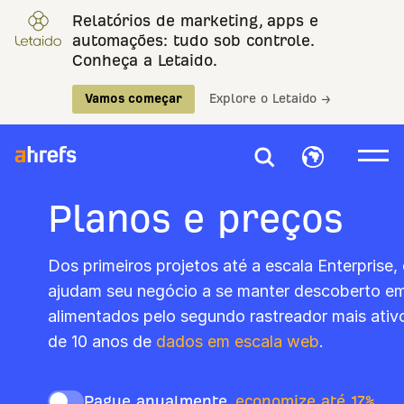
Relatórios de marketing, apps e
automações: tudo sob controle.
Conheça a Letaido.
Vamos começar
Explore o Letaido →
Planos e preços
Dos primeiros projetos até a escala Enterprise,
ajudam seu negócio a se manter descoberto em
alimentados pelo segundo rastreador mais ativ
de 10 anos de
dados em escala web
.
Pague anualmente,
economize até 17%