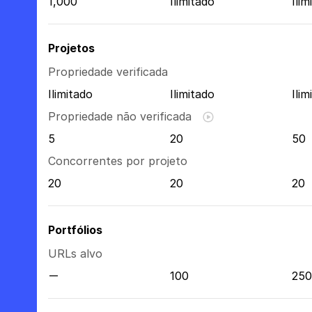
1,000
Ilimitado
Ilim
Projetos
Propriedade verificada
Ilimitado
Ilimitado
Ilim
Propriedade não verificada
5
20
50
Concorrentes por projeto
20
20
20
Portfólios
URLs alvo
100
250