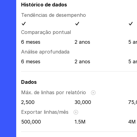
Histórico de dados
Tendências de desempenho
Comparação pontual
6 meses
2 anos
5 a
Análise aprofundada
6 meses
2 anos
5 a
Dados
Máx. de linhas por relatório
2,500
30,000
75,
Exportar linhas/mês
500,000
1.5M
4M