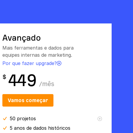
Avançado
Mais ferramentas e dados para
equipes internas de marketing.
Por que fazer upgrade?
449
$
/
mês
Vamos começar
50
projetos
5 anos
de dados históricos