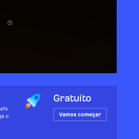
Gratuito
efs
Vamos começar
ja o