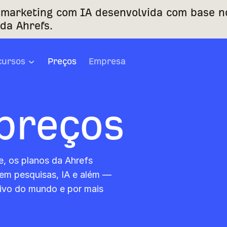
 marketing com IA desenvolvida com base n
da Ahrefs.
cursos
Preços
Empresa
preços
e, os planos da Ahrefs
em pesquisas, IA e além —
tivo do mundo e por mais