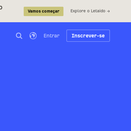
o
Explore o Letaido →
Vamos começar
Entrar
Inscrever-se