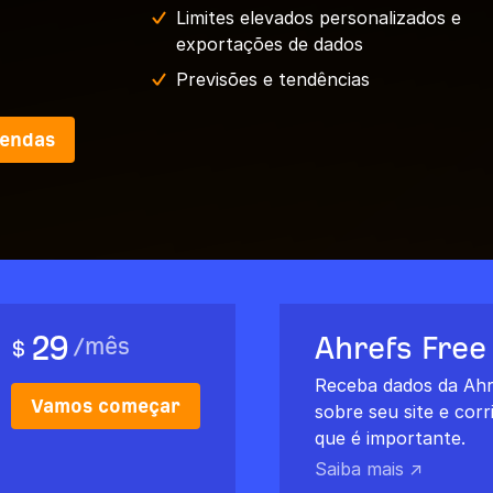
Limites elevados personalizados e
exportações de dados
Previsões e tendências
vendas
29
Ahrefs Free
/
mês
$
Receba dados da Ahr
Vamos começar
sobre seu site e corri
que é importante.
Saiba mais ↗