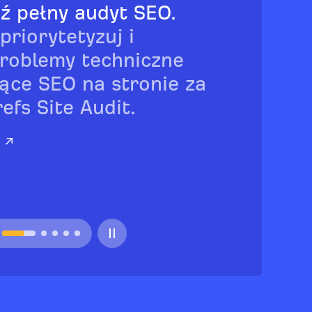
ź pełny audyt SEO.
 priorytetyzuj i
problemy techniczne
ące SEO na stronie za
fs Site Audit.
j ↗