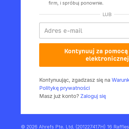
firm, i spróbuj ponownie.
LUB
Kontynuuj za pomocą
elektronicznej
Kontynuując, zgadzasz się na
Warunk
Politykę prywatności
Masz już konto?
Zaloguj się
© 2026 Ahrefs Pte. Ltd. (201227417H) 16 Raffle