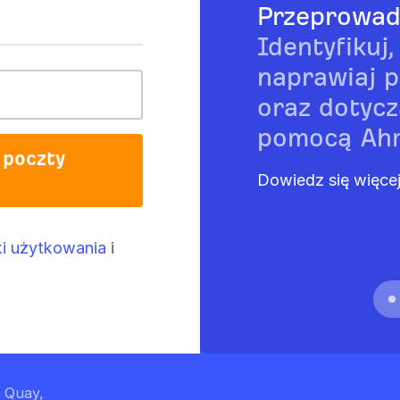
Przeprowad
Identyfikuj,
naprawiaj 
oraz dotycz
pomocą Ahre
 poczty
Dowiedz się więce
i użytkowania
i
s Quay,