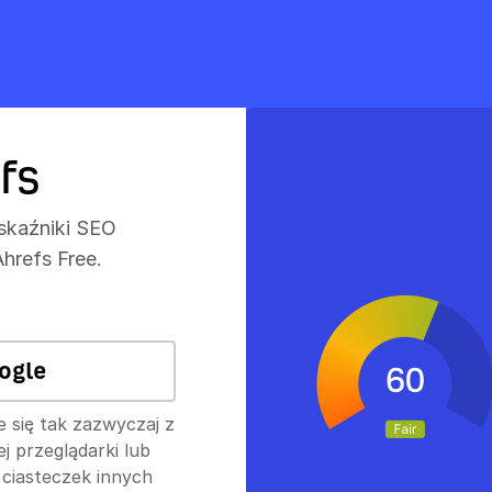
fs
wskaźniki SEO
hrefs Free.
ogle
e się tak zazwyczaj z
 przeglądarki lub
 ciasteczek innych