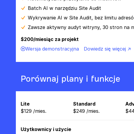
Batch AI w narzędziu Site Audit
Wykrywanie AI w Site Audit, bez limitu adre
Zawsze aktywny audyt witryny, 30 stron na 
$200/miesiąc za projekt
Wersja demonstracyjna
Dowiedz się więcej ↗
Porównaj plany i funkcje
Lite
Standard
Ad
$
129
/
mies.
$
249
/
mies.
$
4
Użytkownicy i użycie