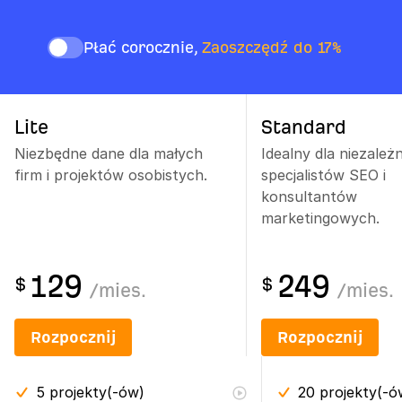
Płać corocznie,
Zaoszczędź do 17%
Lite
Standard
Niezbędne dane dla małych
Idealny dla niezależ
firm i projektów osobistych.
specjalistów SEO i
konsultantów
marketingowych.
129
249
$
$
/
mies.
/
mies.
Rozpocznij
Rozpocznij
5
projekty(-ów)
20
projekty(-ó