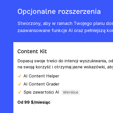
Opcjonalne rozszerzenia
Stworzony, aby w ramach Twojego planu dos
zaawansowane funkcje AI oraz pełniejszą kon
Content Kit
Dopasuj swoje treści do intencji wyszukiwania, od
na swoją korzyść i otrzymaj jasne wskazówki, aby
AI Content Helper
AI Content Grader
Spis zawartości AI
Wkrótce
Od 99 $/miesiąc