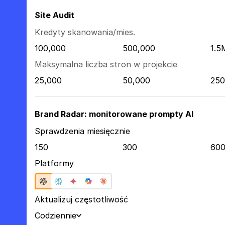
Site Audit
Kredyty skanowania/mies.
100,000
500,000
1.5
Maksymalna liczba stron w projekcie
25,000
50,000
250
Brand Radar: monitorowane prompty AI
Sprawdzenia miesięcznie
150
300
60
Platformy
Aktualizuj częstotliwość
Codziennie