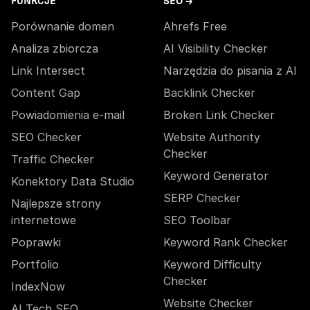
FUNKCJE
SEO →
Porównanie domen
Ahrefs Free
Analiza zbiorcza
AI Visibility Checker
Link Intersect
Narzędzia do pisania z AI
Content Gap
Backlink Checker
Powiadomienia e-mail
Broken Link Checker
SEO Checker
Website Authority
Checker
Traffic Checker
Keyword Generator
Konektory Data Studio
SERP Checker
Najlepsze strony
internetowe
SEO Toolbar
Poprawki
Keyword Rank Checker
Portfolio
Keyword Difficulty
Checker
IndexNow
Website Checker
AI Tech SEO