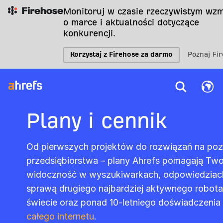
Monitoruj w czasie rzeczywistym wzm
o marce i aktualności dotyczące
konkurencji.
Korzystaj z Firehose za darmo
Poznaj Fi
Plany i cennik
Od pierwszych projektów do rozwiązań na poz
przedsiębiorstwa – plany Ahrefs pomagają Two
widoczność w wyszukiwarkach, odpowiedziach AI
sprawą drugiego najbardziej aktywnego robota
świecie oraz ponad 10-letniego doświadczenia
całego internetu
.