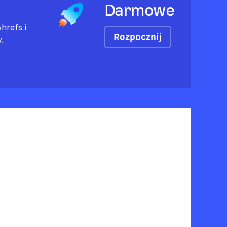
Darmowe
hrefs i
Rozpocznij
.