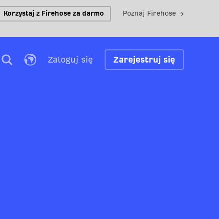
Korzystaj z Firehose za darmo
Poznaj Firehose →
Zaloguj się
Zarejestruj się