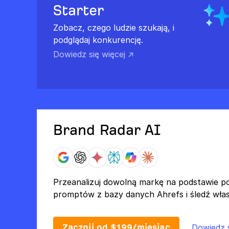
Starter
Zobacz, czego ludzie szukają, i
podglądaj konkurencję.
Dowiedz się więcej ↗
Brand Radar AI
Przeanalizuj dowolną markę na podstawie 
promptów z bazy danych Ahrefs i śledź wła
Zacznij od $199/miesiąc
Dowiedz s