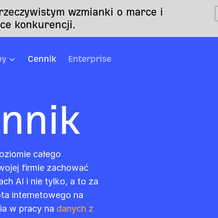
 rzeczywistym wzmianki o marce i
ce konkurencji.
by
Cennik
Enterprise
ennik
oziomie całego
wojej firmie zachować
 AI i nie tylko, a to za
ota internetowego na
ia w pracy na
danych z