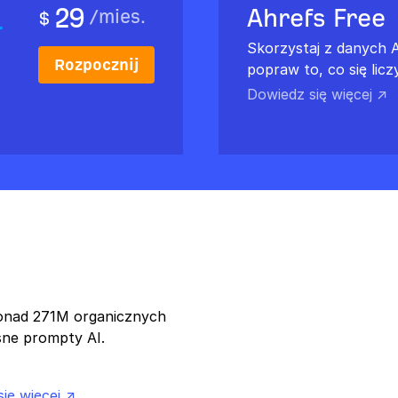
29
Ahrefs Free
/
mies.
$
Skorzystaj z danych A
Rozpocznij
popraw to, co się liczy
Dowiedz się więcej ↗
ponad 271M organicznych
sne prompty AI.
ię więcej ↗