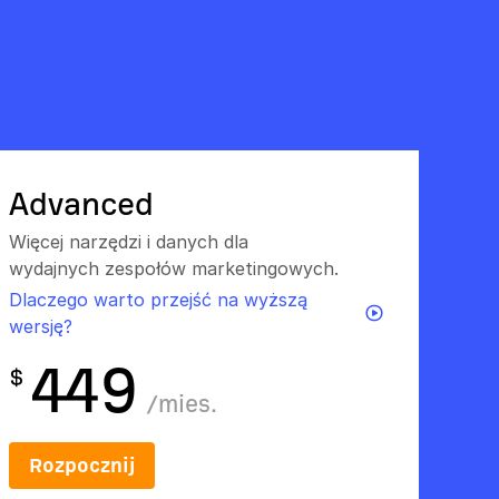
Advanced
Więcej narzędzi i danych dla
wydajnych zespołów marketingowych.
Dlaczego warto przejść na wyższą
wersję?
449
$
/
mies.
Rozpocznij