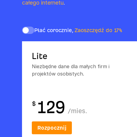
całego internetu
.
Płać corocznie,
Zaoszczędź do 17%
Lite
Niezbędne dane dla małych firm i
projektów osobistych.
129
$
/
mies.
Rozpocznij