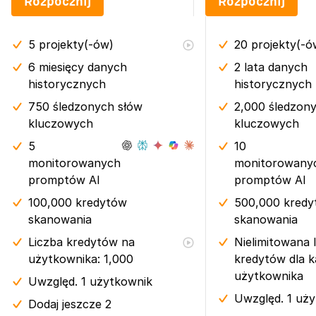
Rozpocznij
Rozpocznij
5
projekty(-ów)
20
projekty(-ó
6 miesięcy
danych
2 lata
danych
historycznych
historycznych
750 śledzonych słów
2,000 śledzon
kluczowych
kluczowych
5
10
monitorowanych
monitorowany
promptów AI
promptów AI
100,000 kredytów
500,000 kred
skanowania
skanowania
Liczba kredytów na
Nielimitowana 
użytkownika: 1,000
kredytów dla 
użytkownika
Uwzględ. 1 użytkownik
Uwzględ. 1 uż
Dodaj jeszcze 2