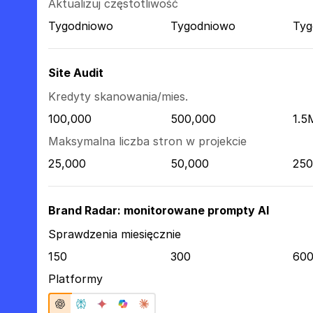
Aktualizuj częstotliwość
Tygodniowo
Tygodniowo
Tyg
Site Audit
Kredyty skanowania/mies.
100,000
500,000
1.5
Maksymalna liczba stron w projekcie
25,000
50,000
250
Brand Radar: monitorowane prompty AI
Sprawdzenia miesięcznie
150
300
60
Platformy