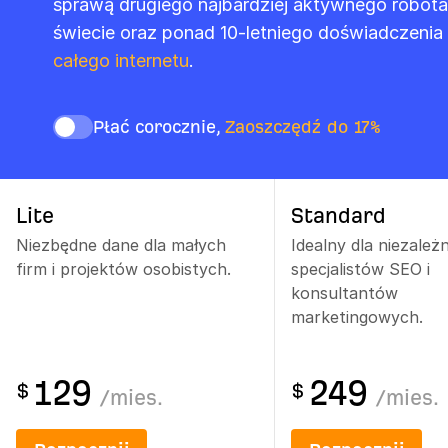
sprawą drugiego najbardziej aktywnego robota
świecie oraz ponad 10-letniego doświadczenia
całego internetu
.
Płać corocznie,
Zaoszczędź do 17%
Lite
Standard
Niezbędne dane dla małych
Idealny dla niezależ
firm i projektów osobistych.
specjalistów SEO i
konsultantów
marketingowych.
129
249
$
$
/
mies.
/
mies.