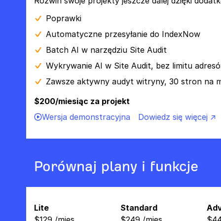
Rozwiń swoje projekty jeszcze dalej dzięki do
Poprawki
Automatyczne przesyłanie do IndexNow
Batch AI w narzędziu Site Audit
Wykrywanie AI w Site Audit, bez limitu adre
Zawsze aktywny audyt witryny, 30 stron na 
$200/miesiąc za projekt
Wersja demonstracyjna
Dowiedz się więcej ↗
Porównaj plany i funkcje
Lite
Standard
Ad
$
129
/
mies.
$
249
/
mies.
$
4