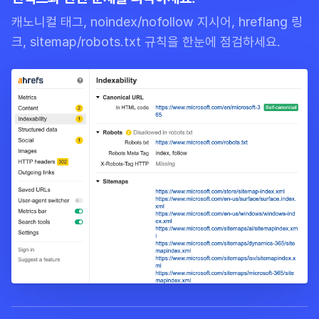
캐노니컬 태그, noindex/nofollow 지시어, hreflang 링
크, sitemap/robots.txt 규칙을 한눈에 점검하세요.