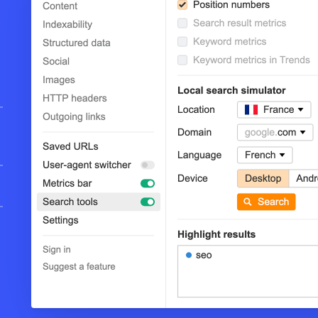
바
내
를