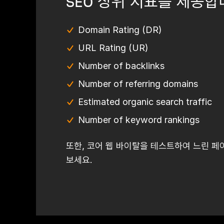
SEO 상위 지표를 제공합
Domain Rating (DR)
URL Rating (UR)
Number of backlinks
Number of referring domains
Estimated organic search traffic
Number of keyword rankings
또한, 코어 웹 바이탈을 테스트하여 느린 페
보세요.