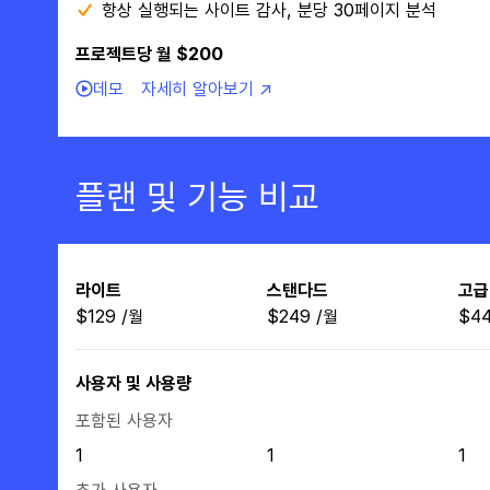
항상 실행되는 사이트 감사, 분당 30페이지 분석
프로젝트당 월 $200
데모
자세히 알아보기 ↗
플랜 및 기능 비교
라이트
스탠다드
고급
$
129
/
월
$
249
/
월
$
4
사용자 및 사용량
포함된 사용자
1
1
1