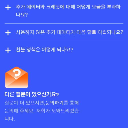
플로러 및 사이트 감사에 제한된 무료 접근 권한이 포
요.
추가 데이터와 크레딧에 대해 어떻게 요금을 부과하
함된
Ahrefs Free
플랜으로 전환됩니다.
나요?
사용량 기반 결제로 크레딧 및 데이터를 추가로 활성
화하면, 사용량이 플랜 한도를 초과할 때 자동으로 요
사용하지 않은 추가 데이터가 다음 달로 이월되나요?
금이 청구됩니다. 연간 플랜을 이용 중이라면 할인된
네. 보고서 크레딧, 내보내기 행 수, 크롤링 크레딧,
금액으로 선결제할 수도 있습니다.
API 유닛 등과 같은 사용량 기반 결제(PAYG) 항목
환불 정책은 어떻게 되나요?
은 현재 월을 포함해 3개월간 유효합니다. 예를 들어
Ahrefs는 일반적으로 환불을 제공하지 않습니다. 월
사용량 리셋 날짜가 10월 20일이고, PAYG 크레딧
간 구독의 경우, 서비스를 사용하지 않았다면 환불을
을 10월 15일에 구매했다면 해당 크레딧은 12월 20
요청할 수 있으나, 계정에서 실질적인 활동이 확인될
일에 만료됩니다. 단, 선불 한도는 항상 먼저 사용됩
경우 환불이 거부될 수 있습니다.
니다.
다른 질문이 있으신가요?
질문이 더 있으시면,
문의하기
를 통해
문의해 주세요. 저희가 도와드리겠습
니다.