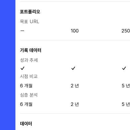
포트폴리오
목표 URL
100
250
기록 데이터
성과 추세
시점 비교
6 개월
2 년
5 년
심층 분석
6 개월
2 년
5 년
데이터