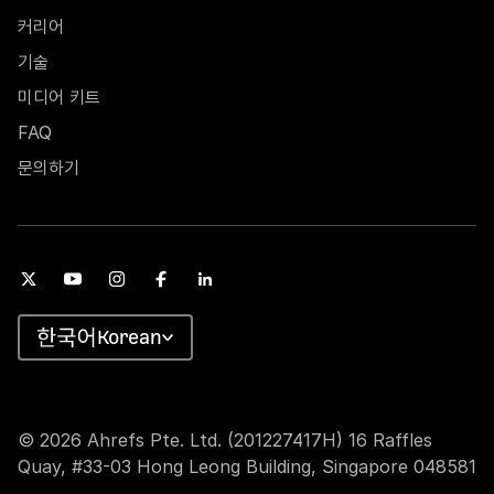
커리어
기술
미디어 키트
FAQ
문의하기
Korean
© 2026 Ahrefs Pte. Ltd. (201227417H) 16 Raffles
Quay, #33-03 Hong Leong Building, Singapore 048581