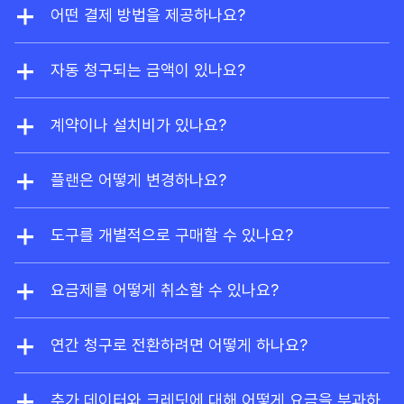
소유자라면
Ahrefs Free
에 가입해 사이트 익스플로
어떤 결제 방법을 제공하나요?
러와 사이트 감사를 제한적으로 무료 이용할 수 있습
저희는 비자, 마스터카드, 아메리칸 익스프레스, 유니
니다.
온페이를 지원합니다. 엔터프라이즈 요금제의 경우,
자동 청구되는 금액이 있나요?
요청 시 계좌이체도 가능합니다.
네, 미리 결제하지 않으신 추가 사용자는 사용량에 따
라 자동으로 요금이 청구됩니다. 또한 사용량 기반 크
계약이나 설치비가 있나요?
레딧과 데이터를 추가로 활성화하시면, 이용량이 현
계약이나 설치 비용이 없습니다. 언제든지 플랜을 변
재 플랜의 한도를 초과할 때 요금이 자동으로 부과됩
경하거나 Ahrefs 구독을 취소할 수 있습니다.
플랜은 어떻게 변경하나요?
니다.
계정 설정에서 언제든지 업그레이드하거나 다운그레
이드할 수 있습니다. 업그레이드는 즉시 적용되며, 다
도구를 개별적으로 구매할 수 있나요?
운그레이드 및 취소는 기존 청구 주기가 끝날 때 적용
네, 브랜드 레이더는 독립형 도구로 제공됩니다. 구매
됩니다.
시 Ahrefs Free 계정도 함께 제공됩니다.
요금제를 어떻게 취소할 수 있나요?
언제든지 계정 설정에서 플랜을 취소할 수 있습니다.
취소하시면 구독 기간이 끝날 때까지 플랜을 계속 사
연간 청구로 전환하려면 어떻게 하나요?
용할 수 있으며, 유료 구독 종료 후에는 사이트 익스
support@ahrefs.com
으로 지원팀에 연락해 주세
플로러 및 사이트 감사에 제한된 무료 접근 권한이 포
요.
추가 데이터와 크레딧에 대해 어떻게 요금을 부과하