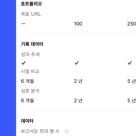
포트폴리오
목표 URL
100
250
기록 데이터
성과 추세
시점 비교
6 개월
2 년
5 년
심층 분석
6 개월
2 년
5 년
데이터
보고서당 최대 행 수