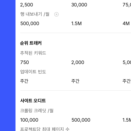
2,500
30,000
75,
행 내보내기 /월
500,000
1.5M
4M
순위 트래커
추적된 키워드
750
2,000
5,0
업데이트 빈도
주간
주간
주간
사이트 오디트
크롤링 크레딧 /월
100,000
500,000
1.5
프로젝트당 최대 페이지 수