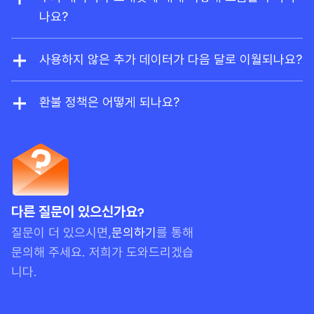
함된
Ahrefs Free
플랜으로 전환됩니다.
나요?
사용량 기반 결제로 크레딧 및 데이터를 추가로 활성
화하면, 사용량이 플랜 한도를 초과할 때 자동으로 요
사용하지 않은 추가 데이터가 다음 달로 이월되나요?
금이 청구됩니다. 연간 플랜을 이용 중이라면 할인된
네. 보고서 크레딧, 내보내기 행 수, 크롤링 크레딧,
금액으로 선결제할 수도 있습니다.
API 유닛 등과 같은 사용량 기반 결제(PAYG) 항목
환불 정책은 어떻게 되나요?
은 현재 월을 포함해 3개월간 유효합니다. 예를 들어
Ahrefs는 일반적으로 환불을 제공하지 않습니다. 월
사용량 리셋 날짜가 10월 20일이고, PAYG 크레딧
간 구독의 경우, 서비스를 사용하지 않았다면 환불을
을 10월 15일에 구매했다면 해당 크레딧은 12월 20
요청할 수 있으나, 계정에서 실질적인 활동이 확인될
일에 만료됩니다. 단, 선불 한도는 항상 먼저 사용됩
경우 환불이 거부될 수 있습니다.
니다.
다른 질문이 있으신가요?
질문이 더 있으시면,
문의하기
를 통해
문의해 주세요. 저희가 도와드리겠습
니다.