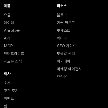
제품
리소스
요금
블로그
데이터
기술 블로그
Ahrefs봇
팟캐스트
API
웨비나
MCP
SEO 가이드
엔터프라이즈
도움말 센터
새로운 소식
아카데미
마케팅 에이전시
회사
요약본
소개
고객 후기
이벤트
팀