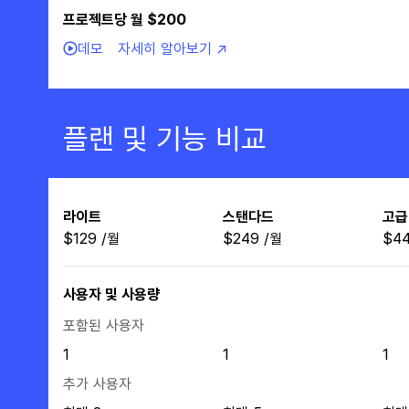
프로젝트당 월 $200
데모
자세히 알아보기 ↗
플랜 및 기능 비교
라이트
스탠다드
고급
$
129
/
월
$
249
/
월
$
4
사용자 및 사용량
포함된 사용자
1
1
1
추가 사용자