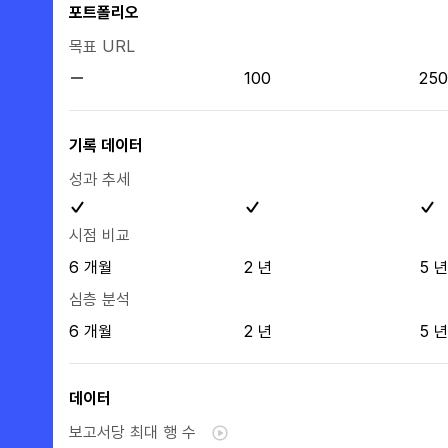
포트폴리오
목표 URL
100
250
기록 데이터
성과 추세
시점 비교
6 개월
2 년
5 년
심층 분석
6 개월
2 년
5 년
데이터
보고서당 최대 행 수