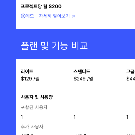
프로젝트당 월 $200
데모
자세히 알아보기 ↗
플랜 및 기능 비교
라이트
스탠다드
고급
$
129
/
월
$
249
/
월
$
4
사용자 및 사용량
포함된 사용자
1
1
1
추가 사용자