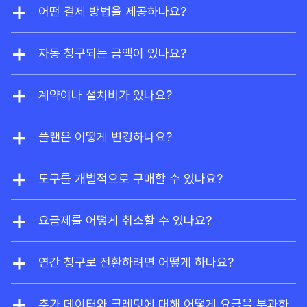
소유자라면
Ahrefs Free
에 가입해 사이트 익스플로
어떤 결제 방법을 제공하나요?
러와 사이트 감사를 제한적으로 무료 이용할 수 있습
저희는 비자, 마스터카드, 아메리칸 익스프레스, 유니
니다.
온페이를 지원합니다. 엔터프라이즈 요금제의 경우,
자동 청구되는 금액이 있나요?
요청 시 계좌이체도 가능합니다.
네, 미리 결제하지 않으신 추가 사용자는 사용량에 따
라 자동으로 요금이 청구됩니다. 또한 사용량 기반 크
계약이나 설치비가 있나요?
레딧과 데이터를 추가로 활성화하시면, 이용량이 현
계약이나 설치 비용이 없습니다. 언제든지 플랜을 변
재 플랜의 한도를 초과할 때 요금이 자동으로 부과됩
경하거나 Ahrefs 구독을 취소할 수 있습니다.
플랜은 어떻게 변경하나요?
니다.
계정 설정에서 언제든지 업그레이드하거나 다운그레
이드할 수 있습니다. 업그레이드는 즉시 적용되며, 다
도구를 개별적으로 구매할 수 있나요?
운그레이드 및 취소는 기존 청구 주기가 끝날 때 적용
네, 브랜드 레이더는 독립형 도구로 제공됩니다. 구매
됩니다.
시 Ahrefs Free 계정도 함께 제공됩니다.
요금제를 어떻게 취소할 수 있나요?
언제든지 계정 설정에서 플랜을 취소할 수 있습니다.
취소하시면 구독 기간이 끝날 때까지 플랜을 계속 사
연간 청구로 전환하려면 어떻게 하나요?
용할 수 있으며, 유료 구독 종료 후에는 사이트 익스
support@ahrefs.com
으로 지원팀에 연락해 주세
플로러 및 사이트 감사에 제한된 무료 접근 권한이 포
요.
추가 데이터와 크레딧에 대해 어떻게 요금을 부과하