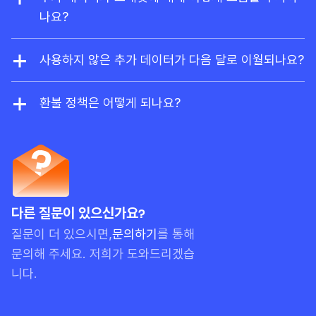
함된
Ahrefs Free
플랜으로 전환됩니다.
나요?
사용량 기반 결제로 크레딧 및 데이터를 추가로 활성
화하면, 사용량이 플랜 한도를 초과할 때 자동으로 요
사용하지 않은 추가 데이터가 다음 달로 이월되나요?
금이 청구됩니다. 연간 플랜을 이용 중이라면 할인된
네. 보고서 크레딧, 내보내기 행 수, 크롤링 크레딧,
금액으로 선결제할 수도 있습니다.
API 유닛 등과 같은 사용량 기반 결제(PAYG) 항목
환불 정책은 어떻게 되나요?
은 현재 월을 포함해 3개월간 유효합니다. 예를 들어
Ahrefs는 일반적으로 환불을 제공하지 않습니다. 월
사용량 리셋 날짜가 10월 20일이고, PAYG 크레딧
간 구독의 경우, 서비스를 사용하지 않았다면 환불을
을 10월 15일에 구매했다면 해당 크레딧은 12월 20
요청할 수 있으나, 계정에서 실질적인 활동이 확인될
일에 만료됩니다. 단, 선불 한도는 항상 먼저 사용됩
경우 환불이 거부될 수 있습니다.
니다.
다른 질문이 있으신가요?
질문이 더 있으시면,
문의하기
를 통해
문의해 주세요. 저희가 도와드리겠습
니다.