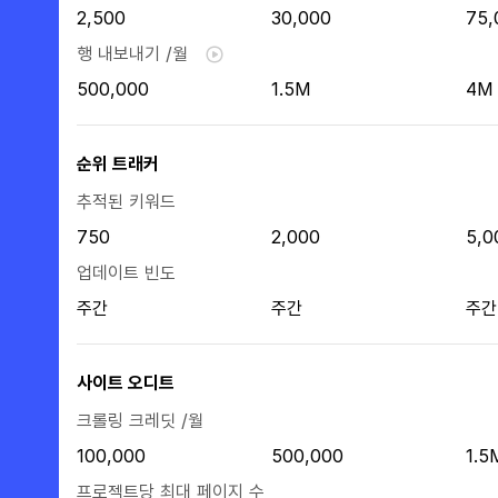
2,500
30,000
75,
행 내보내기 /월
500,000
1.5M
4M
순위 트래커
추적된 키워드
750
2,000
5,0
업데이트 빈도
주간
주간
주간
사이트 오디트
크롤링 크레딧 /월
100,000
500,000
1.5
프로젝트당 최대 페이지 수