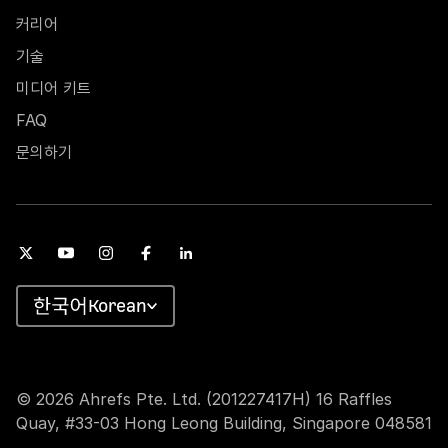
커리어
기술
미디어 키트
FAQ
문의하기
Korean
© 2026 Ahrefs Pte. Ltd. (201227417H) 16 Raffles
Quay, #33-03 Hong Leong Building, Singapore 048581