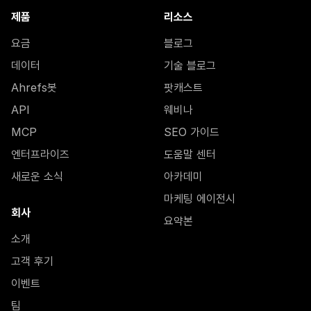
제품
리소스
요금
블로그
데이터
기술 블로그
Ahrefs봇
팟캐스트
API
웨비나
MCP
SEO 가이드
엔터프라이즈
도움말 센터
새로운 소식
아카데미
마케팅 에이전시
회사
요약본
소개
고객 후기
이벤트
팀