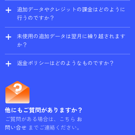
ラーとサイト監査に無料で限定的にアクセス
（
support@ahrefs.com
）までご連絡くださ
追加データやクレジットの課金はどのように
できる無料プラン
Ahrefs 無料版
に切り替わり
い。
行うのですか？
ます。
追加の従量制クレジットとデータを有効にす
ると、消費量がプランの上限を超えた場合に
未使用の追加データは翌月に繰り越されます
自動的に課金されます。年間プランをご利用
か？
の場合は、割引料金で前払いすることも可能
はい。レポートクレジット、エクスポート行
です。
数、クロールクレジット、API ユニットなどの
返金ポリシーはどのようなものですか？
PAYG（ペイ・アズ・ユー・ゴー）購入は、購
Ahrefs は基本的に返金を行いません。月額プ
入が行われた当月とその後の 2ヶ月をあわせた
ランの場合、サービスをご利用されていない
3ヶ月間有効になります。例えば、使用リセッ
場合は返金を請求することができますが、お
ト日が 10 月 20 日で、10 月 15 日に PAYG ク
客様のアカウントに重要なアクティビティが
レジットを購入したならば、期限切れは 12 月
確認された場合は、請求をお断りする場合が
他にもご質問がありますか？
20 日になります。ただし、プリペイド分の上
あります。
ご質問がある場合は、こちら
お
限が常に先に消費されることにご注意くださ
問い合せ
までご連絡ください。
い。