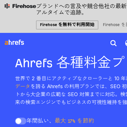
ブランドへの言及や競合他社の最新
アルタイムで追跡。
Firehose を無料で利用開始
Firehose
Ahrefs 各種料金
世界で 2 番目にアクティブなクローラーと 10 
データ
を誇る Ahrefs の利用プランでは、SE
トから大企業の広範な SEO 対策までに対応。検
来の検索エンジンでもビジネスの可視性維持を
年間払い、
最大 17% を節約