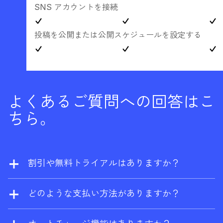
SNS アカウントを接続
投稿を公開または公開スケジュールを設定する
よくあるご質問への回答はこ
ちら。
割引や無料トライアルはありますか？
当社では割引を提供しておりません。ただ
し、ウェブサイトの所有者であれば、
Ahrefs
どのような支払い方法がありますか？
無料版
に登録して、サイトエクスプローラー
Visa、Mastercard、American Express、
およびサイト監査を一定回数まで無料で利用
UnionPay がご利用いただけます。エンタープ