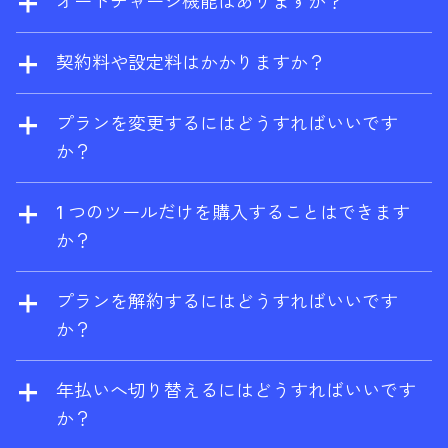
オートチャージ機能はありますか？
することができます。
ライズプランでは、ご要望に応じて電信送金
前払いを選択していない場合、追加ユーザー
にも対応しています。
は自動的に従量課金となります。また、追加
契約料や設定料はかかりますか？
の従量制クレジットとデータを有効にする
契約料や設定料は一切かかりません。いつで
と、消費量がプランの上限を超えた場合に自
もプランの変更や解約が可能です。
プランを変更するにはどうすればいいです
動的に課金されます。
か？
アカウント設定からいつでもアップグレー
ド、ダウングレードが可能です。アップグレ
1 つのツールだけを購入することはできます
ードは直ちに有効となり、ダウングレードお
か？
よび解約は、現在の請求期間の終了時に有効
はい、ブランドレーダーはスタンドアロンツ
となります。
ールとしてご利用いただけます。ご購入いた
プランを解約するにはどうすればいいです
だくと、Ahrefs Free アカウントも同時に取得
か？
できます。
解約はアカウント設定からいつでも可能で
す。解約しても、契約期間が終了するまで
年払いへ切り替えるにはどうすればいいです
は、そのプランを利用することができます。
か？
有料プランの終了後は、サイトエクスプロー
お手数ですが、サポートチーム