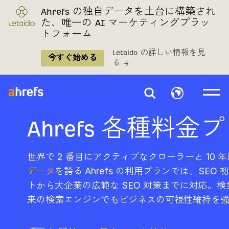
Ahrefs の独自データを土台に構築され
た、唯一の AI マーケティングプラッ
トフォーム
Letaido の詳しい情報を見
今すぐ始める
る →
Ahrefs 各種料金
世界で 2 番目にアクティブなクローラーと 10 
データ
を誇る Ahrefs の利用プランでは、SE
トから大企業の広範な SEO 対策までに対応。検
来の検索エンジンでもビジネスの可視性維持を