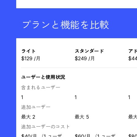
プランと機能を比較
ライト
スタンダード
ア
$
129
/
月
$
249
/
月
$
4
ユーザーと使用状況
含まれるユーザー
1
1
1
追加ユーザー
最大 2
最大 5
最大
追加ユーザーのコスト
$40/月 （1 ユーザ
$60/月 （1 ユーザ
$8