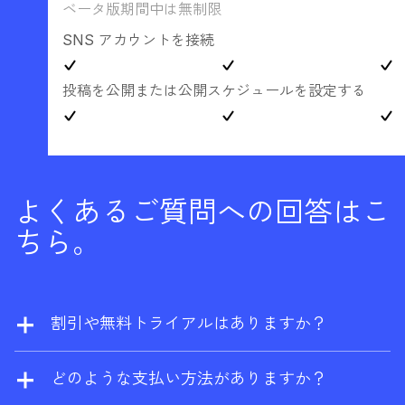
ベータ版期間中は無制限
SNS アカウントを接続
投稿を公開または公開スケジュールを設定する
よくあるご質問への回答はこ
ちら。
割引や無料トライアルはありますか？
当社では割引を提供しておりません。ただ
し、ウェブサイトの所有者であれば、
Ahrefs
どのような支払い方法がありますか？
無料版
に登録して、サイトエクスプローラー
Visa、Mastercard、American Express、