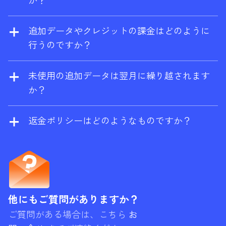
か？
有料プランの終了後は、サイトエクスプロー
お手数ですが、サポートチーム
ラーとサイト監査に無料で限定的にアクセス
（
support@ahrefs.com
）までご連絡くださ
追加データやクレジットの課金はどのように
できる無料プラン
Ahrefs 無料版
に切り替わり
い。
行うのですか？
ます。
追加の従量制クレジットとデータを有効にす
ると、消費量がプランの上限を超えた場合に
未使用の追加データは翌月に繰り越されます
自動的に課金されます。年間プランをご利用
か？
の場合は、割引料金で前払いすることも可能
はい。レポートクレジット、エクスポート行
です。
数、クロールクレジット、API ユニットなどの
返金ポリシーはどのようなものですか？
PAYG（ペイ・アズ・ユー・ゴー）購入は、購
Ahrefs は基本的に返金を行いません。月額プ
入が行われた当月とその後の 2ヶ月をあわせた
ランの場合、サービスをご利用されていない
3ヶ月間有効になります。例えば、使用リセッ
場合は返金を請求することができますが、お
ト日が 10 月 20 日で、10 月 15 日に PAYG ク
客様のアカウントに重要なアクティビティが
レジットを購入したならば、期限切れは 12 月
確認された場合は、請求をお断りする場合が
他にもご質問がありますか？
20 日になります。ただし、プリペイド分の上
あります。
ご質問がある場合は、こちら
お
限が常に先に消費されることにご注意くださ