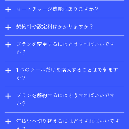
およびサイト監査を一定回数まで無料で利用
UnionPay がご利用いただけます。エンタープ
オートチャージ機能はありますか？
することができます。
ライズプランでは、ご要望に応じて電信送金
前払いを選択していない場合、追加ユーザー
にも対応しています。
は自動的に従量課金となります。また、追加
契約料や設定料はかかりますか？
の従量制クレジットとデータを有効にする
契約料や設定料は一切かかりません。いつで
と、消費量がプランの上限を超えた場合に自
もプランの変更や解約が可能です。
プランを変更するにはどうすればいいです
動的に課金されます。
か？
アカウント設定からいつでもアップグレー
ド、ダウングレードが可能です。アップグレ
1 つのツールだけを購入することはできます
ードは直ちに有効となり、ダウングレードお
か？
よび解約は、現在の請求期間の終了時に有効
はい、ブランドレーダーはスタンドアロンツ
となります。
ールとしてご利用いただけます。ご購入いた
プランを解約するにはどうすればいいです
だくと、Ahrefs Free アカウントも同時に取得
か？
できます。
解約はアカウント設定からいつでも可能で
す。解約しても、契約期間が終了するまで
年払いへ切り替えるにはどうすればいいです
は、そのプランを利用することができます。