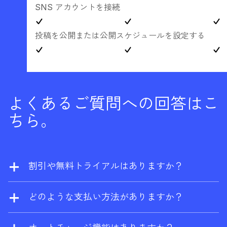
SNS アカウントを接続
投稿を公開または公開スケジュールを設定する
よくあるご質問への回答はこ
ちら。
割引や無料トライアルはありますか？
当社では割引を提供しておりません。ただ
し、ウェブサイトの所有者であれば、
Ahrefs
どのような支払い方法がありますか？
無料版
に登録して、サイトエクスプローラー
Visa、Mastercard、American Express、
およびサイト監査を一定回数まで無料で利用
UnionPay がご利用いただけます。エンタープ