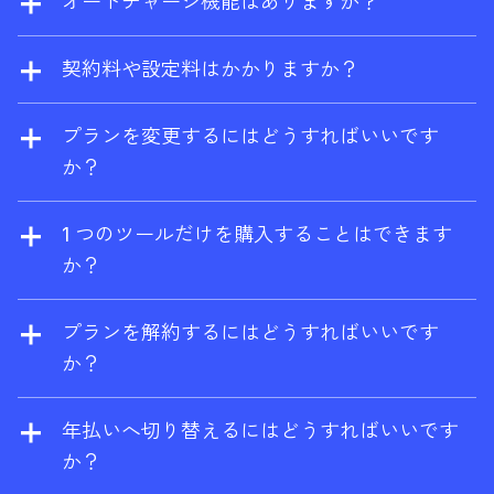
オートチャージ機能はありますか？
することができます。
ライズプランでは、ご要望に応じて電信送金
前払いを選択していない場合、追加ユーザー
にも対応しています。
は自動的に従量課金となります。また、追加
契約料や設定料はかかりますか？
の従量制クレジットとデータを有効にする
契約料や設定料は一切かかりません。いつで
と、消費量がプランの上限を超えた場合に自
もプランの変更や解約が可能です。
プランを変更するにはどうすればいいです
動的に課金されます。
か？
アカウント設定からいつでもアップグレー
ド、ダウングレードが可能です。アップグレ
1 つのツールだけを購入することはできます
ードは直ちに有効となり、ダウングレードお
か？
よび解約は、現在の請求期間の終了時に有効
はい、ブランドレーダーはスタンドアロンツ
となります。
ールとしてご利用いただけます。ご購入いた
プランを解約するにはどうすればいいです
だくと、Ahrefs Free アカウントも同時に取得
か？
できます。
解約はアカウント設定からいつでも可能で
す。解約しても、契約期間が終了するまで
年払いへ切り替えるにはどうすればいいです
は、そのプランを利用することができます。
か？
有料プランの終了後は、サイトエクスプロー
お手数ですが、サポートチーム