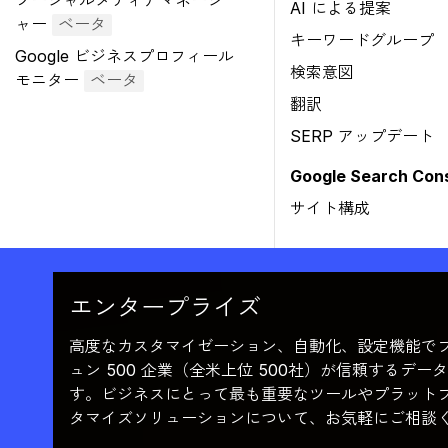
ソーシャルメディアマネージ
AI による提案
ャー
ベータ
キーワードグループ
Google ビジネスプロフィール
検索意図
モニター
ベータ
翻訳
SERP アップデート
Google Search Co
サイト構成
エンタープライズ
高度なカスタマイゼーション、自動化、設定機能で
ュン 500 企業（全米上位 500社）が信頼するデ
す。ビジネスにとって最も重要なツールやプラット
タマイズソリューションについて、お気軽にご相談