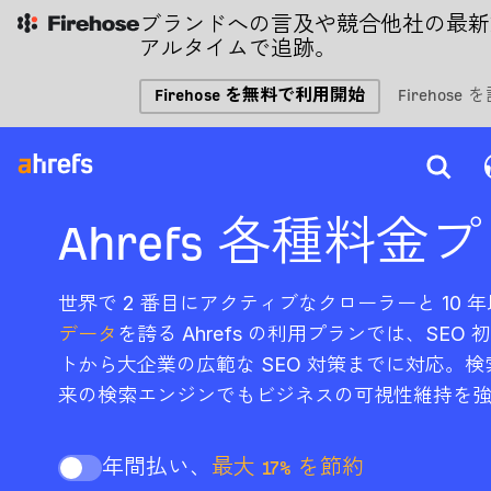
ブランドへの言及や競合他社の最新
アルタイムで追跡。
Firehose を無料で利用開始
Firehose
Ahrefs 各種料金
世界で 2 番目にアクティブなクローラーと 10 
データ
を誇る Ahrefs の利用プランでは、SE
トから大企業の広範な SEO 対策までに対応。検
来の検索エンジンでもビジネスの可視性維持を
年間払い、
最大 17% を節約