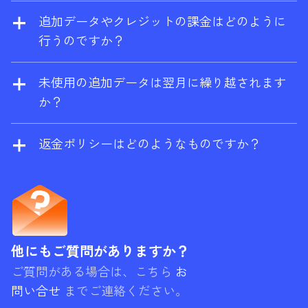
ラーとサイト監査に無料で限定的にアクセス
（
support@ahrefs.com
）までご連絡くださ
追加データやクレジットの課金はどのように
できる無料プラン
Ahrefs 無料版
に切り替わり
い。
行うのですか？
ます。
追加の従量制クレジットとデータを有効にす
ると、消費量がプランの上限を超えた場合に
未使用の追加データは翌月に繰り越されます
自動的に課金されます。年間プランをご利用
か？
の場合は、割引料金で前払いすることも可能
はい。レポートクレジット、エクスポート行
です。
数、クロールクレジット、API ユニットなどの
返金ポリシーはどのようなものですか？
PAYG（ペイ・アズ・ユー・ゴー）購入は、購
Ahrefs は基本的に返金を行いません。月額プ
入が行われた当月とその後の 2ヶ月をあわせた
ランの場合、サービスをご利用されていない
3ヶ月間有効になります。例えば、使用リセッ
場合は返金を請求することができますが、お
ト日が 10 月 20 日で、10 月 15 日に PAYG ク
客様のアカウントに重要なアクティビティが
レジットを購入したならば、期限切れは 12 月
確認された場合は、請求をお断りする場合が
他にもご質問がありますか？
20 日になります。ただし、プリペイド分の上
あります。
ご質問がある場合は、こちら
お
限が常に先に消費されることにご注意くださ
問い合せ
までご連絡ください。
い。