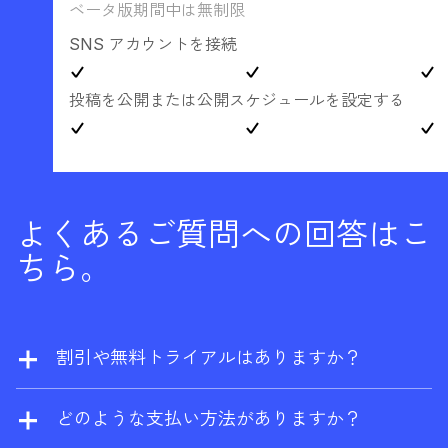
ベータ版期間中は無制限
SNS アカウントを接続
投稿を公開または公開スケジュールを設定する
よくあるご質問への回答はこ
ちら。
割引や無料トライアルはありますか？
当社では割引を提供しておりません。ただ
し、ウェブサイトの所有者であれば、
Ahrefs
どのような支払い方法がありますか？
無料版
に登録して、サイトエクスプローラー
Visa、Mastercard、American Express、