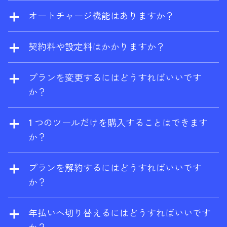
およびサイト監査を一定回数まで無料で利用
UnionPay がご利用いただけます。エンタープ
オートチャージ機能はありますか？
することができます。
ライズプランでは、ご要望に応じて電信送金
前払いを選択していない場合、追加ユーザー
にも対応しています。
は自動的に従量課金となります。また、追加
契約料や設定料はかかりますか？
の従量制クレジットとデータを有効にする
契約料や設定料は一切かかりません。いつで
と、消費量がプランの上限を超えた場合に自
もプランの変更や解約が可能です。
プランを変更するにはどうすればいいです
動的に課金されます。
か？
アカウント設定からいつでもアップグレー
ド、ダウングレードが可能です。アップグレ
1 つのツールだけを購入することはできます
ードは直ちに有効となり、ダウングレードお
か？
よび解約は、現在の請求期間の終了時に有効
はい、ブランドレーダーはスタンドアロンツ
となります。
ールとしてご利用いただけます。ご購入いた
プランを解約するにはどうすればいいです
だくと、Ahrefs Free アカウントも同時に取得
か？
できます。
解約はアカウント設定からいつでも可能で
す。解約しても、契約期間が終了するまで
年払いへ切り替えるにはどうすればいいです
は、そのプランを利用することができます。