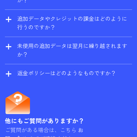
か？
有料プランの終了後は、サイトエクスプロー
お手数ですが、サポートチーム
ラーとサイト監査に無料で限定的にアクセス
（
support@ahrefs.com
）までご連絡くださ
追加データやクレジットの課金はどのように
できる無料プラン
Ahrefs 無料版
に切り替わり
い。
行うのですか？
ます。
追加の従量制クレジットとデータを有効にす
ると、消費量がプランの上限を超えた場合に
未使用の追加データは翌月に繰り越されます
自動的に課金されます。年間プランをご利用
か？
の場合は、割引料金で前払いすることも可能
はい。レポートクレジット、エクスポート行
です。
数、クロールクレジット、API ユニットなどの
返金ポリシーはどのようなものですか？
PAYG（ペイ・アズ・ユー・ゴー）購入は、購
Ahrefs は基本的に返金を行いません。月額プ
入が行われた当月とその後の 2ヶ月をあわせた
ランの場合、サービスをご利用されていない
3ヶ月間有効になります。例えば、使用リセッ
場合は返金を請求することができますが、お
ト日が 10 月 20 日で、10 月 15 日に PAYG ク
客様のアカウントに重要なアクティビティが
レジットを購入したならば、期限切れは 12 月
確認された場合は、請求をお断りする場合が
他にもご質問がありますか？
20 日になります。ただし、プリペイド分の上
あります。
ご質問がある場合は、こちら
お
限が常に先に消費されることにご注意くださ