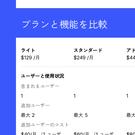
プランと機能を比較
ライト
スタンダード
ア
$
129
/
月
$
249
/
月
$
4
ユーザーと使用状況
含まれるユーザー
1
1
1
追加ユーザー
最大 2
最大 5
最大
追加ユーザーのコスト
$40/月 （1 ユーザ
$60/月 （1 ユーザ
$8