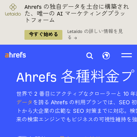
Ahrefs の独自データを土台に構築され
た、唯一の AI マーケティングプラッ
トフォーム
Letaido の詳しい情報を見
今すぐ始める
る →
Ahrefs 各種料金
世界で 2 番目にアクティブなクローラーと 10 
データ
を誇る Ahrefs の利用プランでは、SE
トから大企業の広範な SEO 対策までに対応。検
来の検索エンジンでもビジネスの可視性維持を