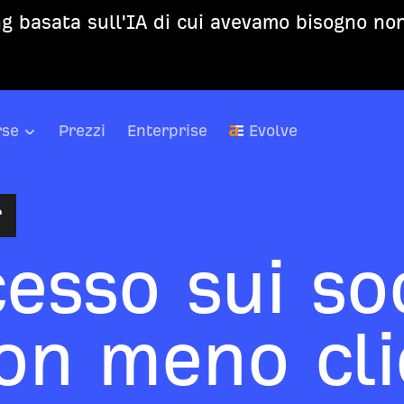
g basata sull'IA di cui avevamo bisogno non
rse
Prezzi
Enterprise
Evolve
r
esso sui so
on meno cli