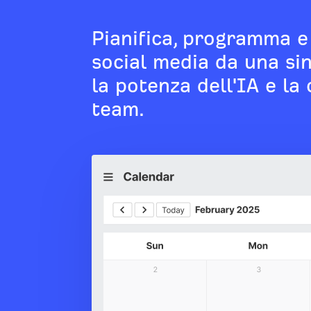
Pianifica, programma e 
social media da una sin
la potenza dell'IA e l
team.