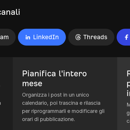
canali
ram
LinkedIn
Threads
Pianifica l'intero
A
mese
Organizza i post in un unico
a
calendario, poi trascina e rilascia
M
per riprogrammarli e modificare gli
g
orari di pubblicazione.
c