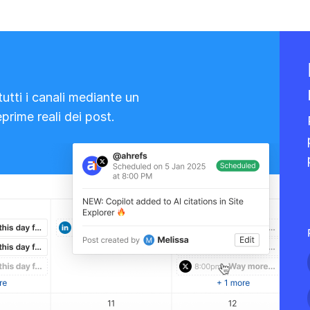
 tutti i canali mediante un
prime reali dei post.