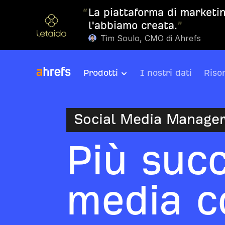
“
La piattaforma di marketin
l'abbiamo creata.
”
Tim Soulo, CMO di Ahrefs
Prodotti
I nostri dati
Riso
Social Media Manage
Più succ
media c