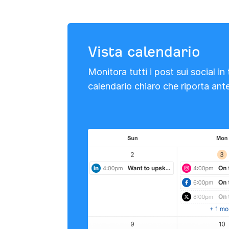
Vista calendario
Monitora tutti i post sui social in
calendario chiaro che riporta ante