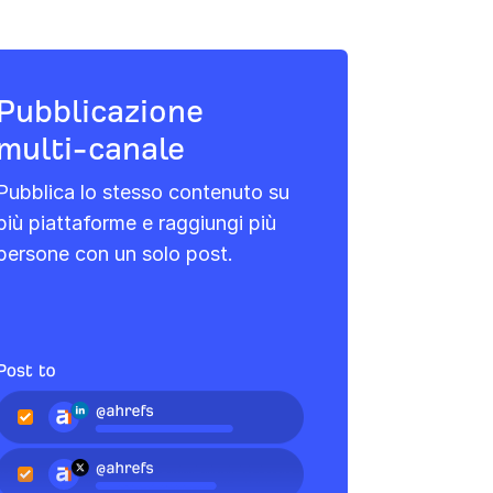
Pubblicazione
multi-canale
Pubblica lo stesso contenuto su
più piattaforme e raggiungi più
persone con un solo post.