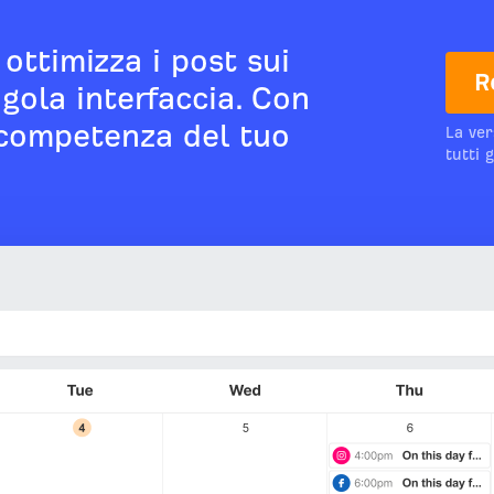
ottimizza i post sui
R
gola interfaccia. Con
a competenza del tuo
La ver
tutti 