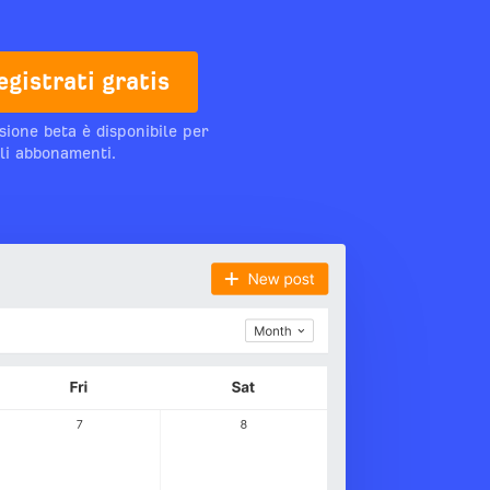
egistrati gratis
sione beta è disponibile per
gli abbonamenti.