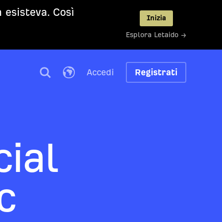
 esisteva. Così
Inizia
Esplora Letaido →
Accedi
Registrati
cial
c