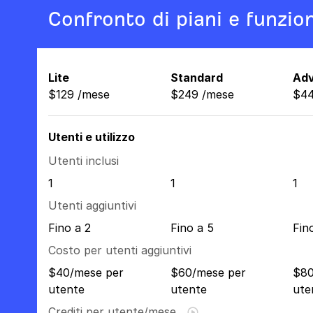
Confronto di piani e funzion
Lite
Standard
Ad
$
129
/
mese
$
249
/
mese
$
4
Utenti e utilizzo
Utenti inclusi
1
1
1
Utenti aggiuntivi
Fino a 2
Fino a 5
Fin
Costo per utenti aggiuntivi
$40/mese per
$60/mese per
$80
utente
utente
ute
Crediti per utente/mese