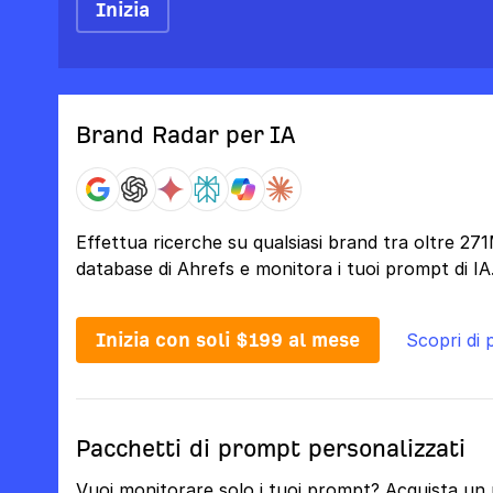
Inizia
Brand Radar per IA
Effettua ricerche su qualsiasi brand tra oltre 27
database di Ahrefs e monitora i tuoi prompt di IA
Inizia con soli $199 al mese
Scopri di 
Pacchetti di prompt personalizzati
Vuoi monitorare solo i tuoi prompt? Acquista un