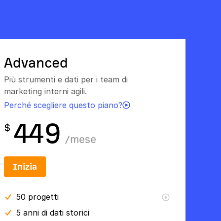
Advanced
Più strumenti e dati per i team di
marketing interni agili.
Perché scegliere questo piano?
449
$
/
mese
Inizia
50
progetti
5 anni
di dati storici