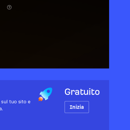
Gratuito
s sul tuo sito e
Inizia
a.