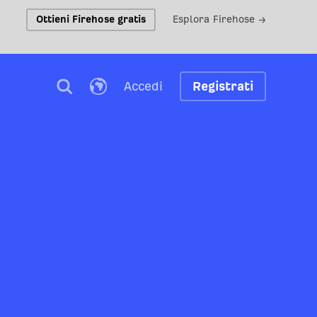
Ottieni Firehose gratis
Esplora Firehose →
Accedi
Registrati