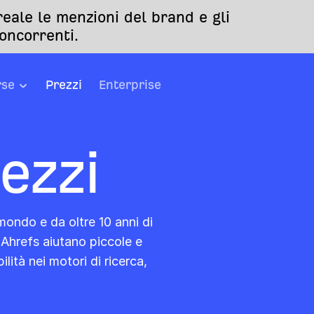
eale le menzioni del brand e gli
oncorrenti.
rse
Prezzi
Enterprise
ezzi
mondo e da oltre 10 anni di
 Ahrefs aiutano piccole e
lità nei motori di ricerca,