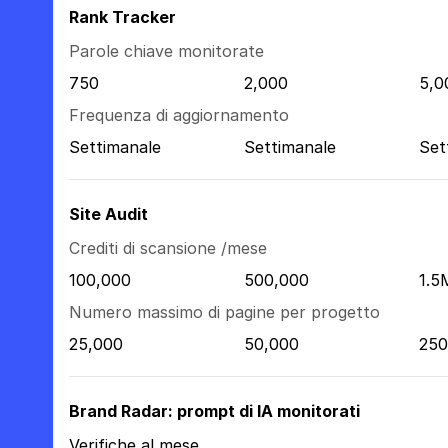
Rank Tracker
Parole chiave monitorate
750
2,000
5,0
Frequenza di aggiornamento
Settimanale
Settimanale
Set
Site Audit
Crediti di scansione /mese
100,000
500,000
1.5
Numero massimo di pagine per progetto
25,000
50,000
250
Brand Radar: prompt di IA monitorati
Verifiche al mese