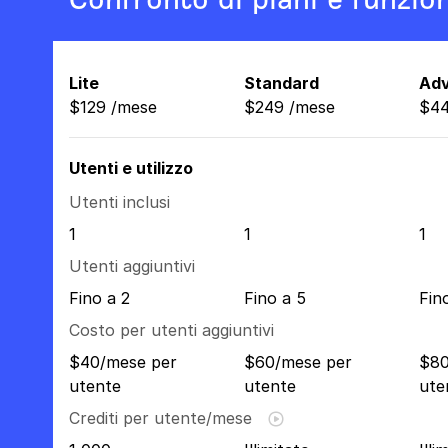
Lite
Standard
Ad
$
129
/
mese
$
249
/
mese
$
4
Utenti e utilizzo
Utenti inclusi
1
1
1
Utenti aggiuntivi
Fino a 2
Fino a 5
Fin
Costo per utenti aggiuntivi
$40/mese per
$60/mese per
$80
utente
utente
ute
Crediti per utente/mese