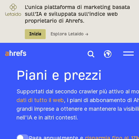
L'unica piattaforma di marketing basata
sull'IA e sviluppata sull'indice web
proprietario di Ahrefs.
Inizia
Esplora Letaido →
Piani e prezzi
Supportati dal secondo crawler più attivo al mo
dati di tutto il web
, i piani di abbonamento di A
grandi imprese a ottenere e mantenere la visibili
nell'IA e in altri contesti.
Paga annualmente e
risparmia fino al 17