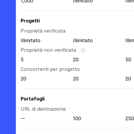
1,000
Illimitato
Illi
Progetti
Proprietà verificata
Illimitato
Illimitato
Illi
Proprietà non verificata
5
20
50
Concorrenti per progetto
20
20
20
Portafogli
URL di destinazione
100
250