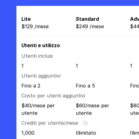
Lite
Standard
Ad
$
129
/
mese
$
249
/
mese
$
4
Utenti e utilizzo
Utenti inclusi
1
1
1
Utenti aggiuntivi
Fino a 2
Fino a 5
Fin
Costo per utenti aggiuntivi
$40/mese per
$60/mese per
$80
utente
utente
ute
Crediti per utente/mese
1,000
Illimitato
Illi