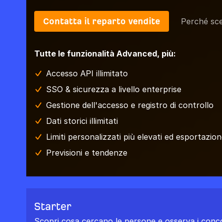
Contatta il reparto vendite
Perché sce
Tutte le funzionalità Advanced, più:
Accesso API illimitato
SSO & sicurezza a livello enterprise
Gestione dell'accesso e registro di controllo
Dati storici illimitati
Limiti personalizzati più elevati ed esportazione
Previsioni e tendenze
Starter
Scopri cosa cercano le persone e osserva i conco