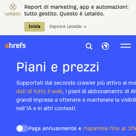
Report di marketing, app e automazioni:
tutto gestito. Questo è Letaido.
Inizia
Esplora Letaido →
Piani e prezzi
Supportati dal secondo crawler più attivo al mo
dati di tutto il web
, i piani di abbonamento di A
grandi imprese a ottenere e mantenere la visibili
nell'IA e in altri contesti.
Paga annualmente e
risparmia fino al 17