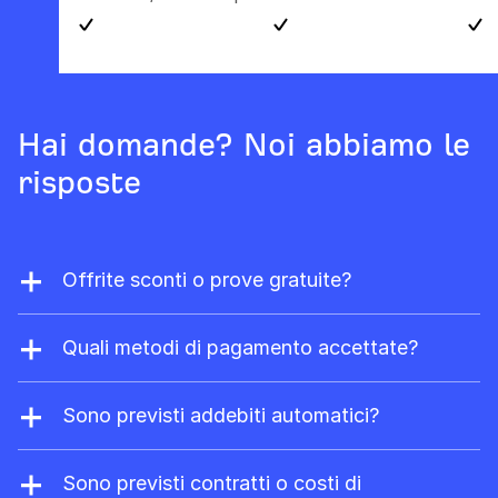
Hai domande? Noi abbiamo le
risposte
Offrite sconti o prove gratuite?
Non facciamo mai sconti. Ma se sei il
proprietario di un sito web, puoi registrarti a
Quali metodi di pagamento accettate?
Ahrefs Free
per avere accesso limitato e
Accettiamo Visa, Mastercard, American
gratuito a Site Explorer e Site Audit.
Express e UnionPay. Per i piani Enterprise
Sono previsti addebiti automatici?
accettiamo anche i bonifici bancari su
Sì. Il consumo degli utenti aggiuntivi (non
richiesta.
prepagati) viene addebitato
Sono previsti contratti o costi di