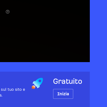
Gratuito
s sul tuo sito e
Inizia
a.