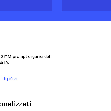
re 271M prompt organici del
i IA.
i di più ↗
onalizzati