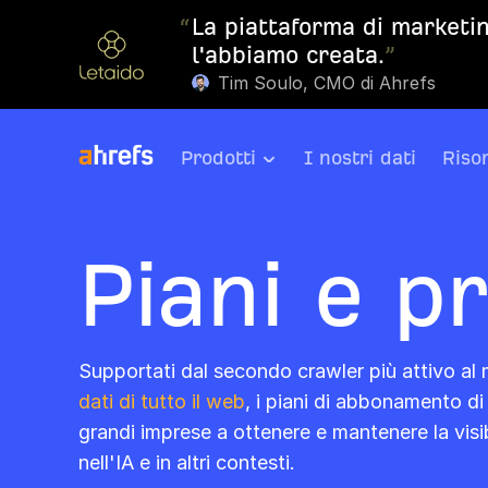
“
La piattaforma di marketin
l'abbiamo creata.
”
Tim Soulo, CMO di Ahrefs
Prodotti
I nostri dati
Riso
Piani e pr
Supportati dal secondo crawler più attivo al 
dati di tutto il web
, i piani di abbonamento di
grandi imprese a ottenere e mantenere la visibi
nell'IA e in altri contesti.