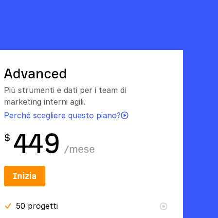
Advanced
Più strumenti e dati per i team di
marketing interni agili.
Perché scegliere questo piano?
449
$
/
mese
Inizia
50
progetti