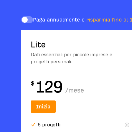
Paga annualmente e
risparmia fino al 
Lite
Dati essenziali per piccole imprese e
progetti personali.
129
$
/
mese
Inizia
5
progetti