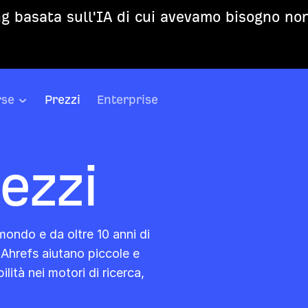
g basata sull'IA di cui avevamo bisogno non
rse
Prezzi
Enterprise
ezzi
mondo e da oltre 10 anni di
 Ahrefs aiutano piccole e
lità nei motori di ricerca,