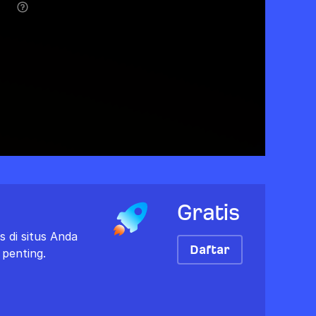
Gratis
 di situs Anda
Daftar
 penting.