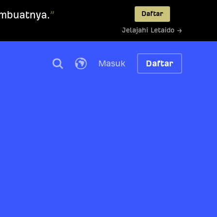
embuatnya.
”
Daftar
Jelajahi Letaido →
Masuk
Daftar