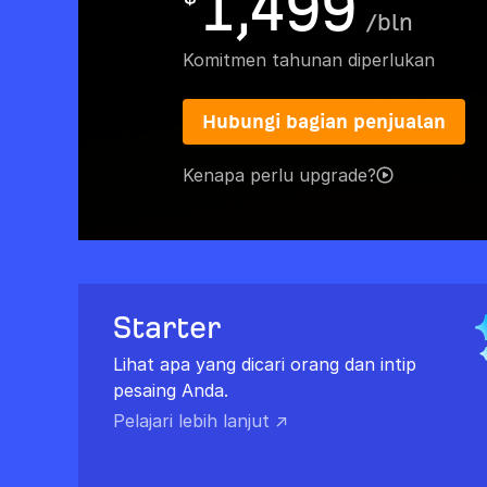
1,499
/
bln
Komitmen tahunan diperlukan
Hubungi bagian penjualan
Kenapa perlu upgrade?
Starter
Lihat apa yang dicari orang dan intip
pesaing Anda.
Pelajari lebih lanjut ↗