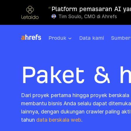
“
Platform pemasaran AI ya
Tim Soulo, CMO di Ahrefs
Produk
Data kami
Sumber
Paket & 
Dari proyek pertama hingga proyek berskala
membantu bisnis Anda selalu dapat ditemuka
lainnya, dengan dukungan crawler paling akti
tahun
data berskala web
.