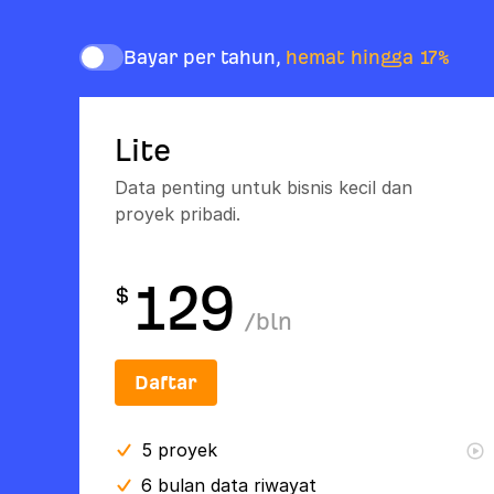
Bayar per tahun,
hemat hingga 17%
Lite
Data penting untuk bisnis kecil dan
proyek pribadi.
129
$
/
bln
Daftar
5
proyek
6 bulan
data riwayat