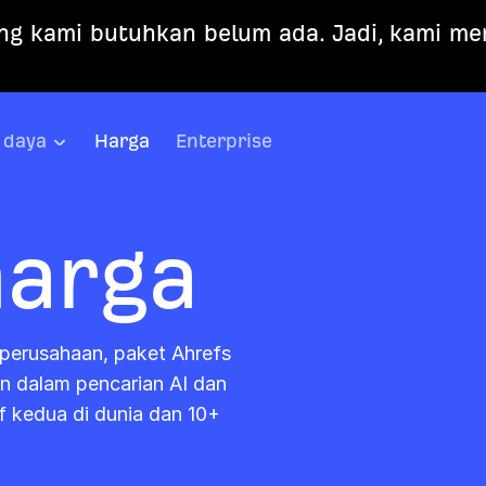
ng kami butuhkan belum ada. Jadi, kami m
 daya
Harga
Enterprise
harga
 perusahaan, paket Ahrefs
n dalam pencarian AI dan
f kedua di dunia dan 10+