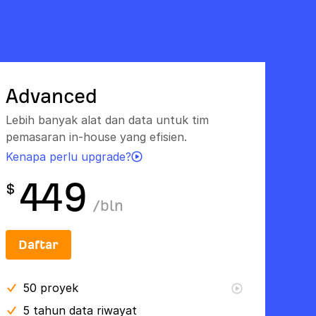
Advanced
Lebih banyak alat dan data untuk tim
pemasaran in-house yang efisien.
Kenapa perlu upgrade?
449
$
/
bln
Daftar
50
proyek
5 tahun
data riwayat