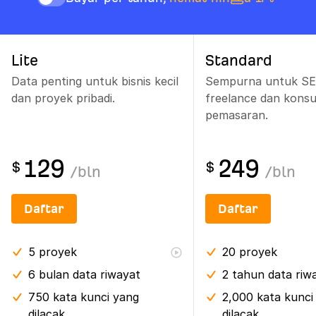
Lite
Standard
Data penting untuk bisnis kecil
Sempurna untuk S
dan proyek pribadi.
freelance dan konsu
pemasaran.
129
249
$
$
/
bln
/
bln
Daftar
Daftar
5
proyek
20
proyek
6 bulan
data riwayat
2 tahun
data riw
750 kata kunci yang
2,000 kata kunci
dilacak
dilacak