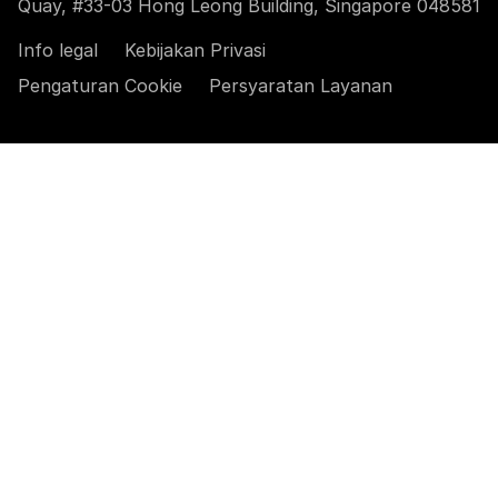
Quay, #33-03 Hong Leong Building, Singapore 048581
Info legal
Kebijakan Privasi
Pengaturan Cookie
Persyaratan Layanan