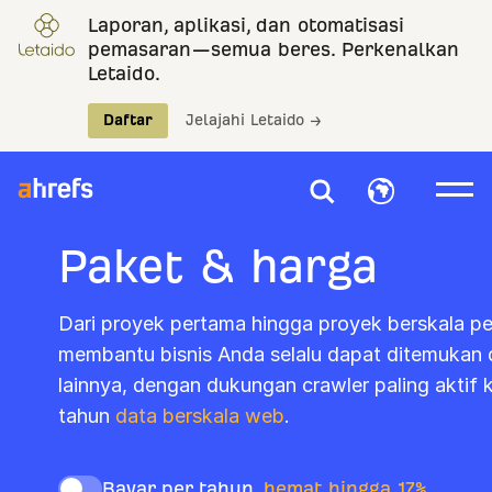
Laporan, aplikasi, dan otomatisasi
pemasaran—semua beres. Perkenalkan
Letaido.
Daftar
Jelajahi Letaido →
Paket & harga
Dari proyek pertama hingga proyek berskala p
membantu bisnis Anda selalu dapat ditemukan 
lainnya, dengan dukungan crawler paling aktif 
tahun
data berskala web
.
Bayar per tahun,
hemat hingga 17%