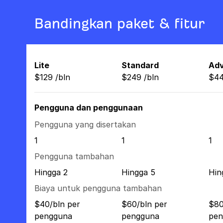
Bandingkan paket & fitur
Lite
Standard
Ad
$
129
/
bln
$
249
/
bln
$
4
Pengguna dan penggunaan
Pengguna yang disertakan
1
1
1
Pengguna tambahan
Hingga 2
Hingga 5
Hin
Biaya untuk pengguna tambahan
$40/bln per
$60/bln per
$80
pengguna
pengguna
pen