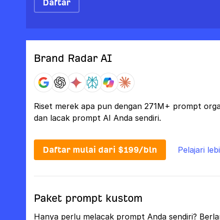
Daftar
Brand Radar AI
Riset merek apa pun dengan 271M+ prompt organi
dan lacak prompt AI Anda sendiri.
Daftar mulai dari $199/bln
Pelajari leb
Paket prompt kustom
Hanya perlu melacak prompt Anda sendiri? Berla