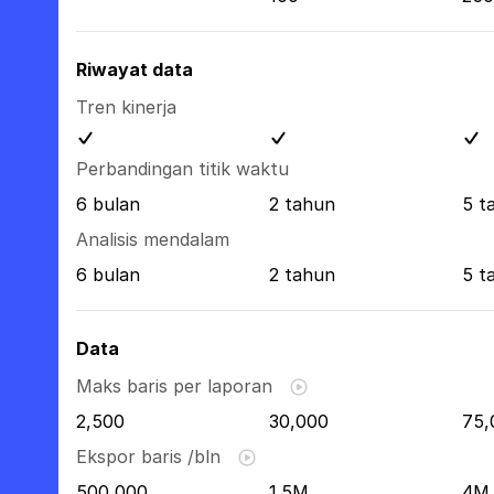
Riwayat data
Tren kinerja
Perbandingan titik waktu
6 bulan
2 tahun
5 t
Analisis mendalam
6 bulan
2 tahun
5 t
Data
Maks baris per laporan
2,500
30,000
75,
Ekspor baris /bln
500,000
1.5M
4M