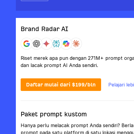
Brand Radar AI
Riset merek apa pun dengan 271M+ prompt organi
dan lacak prompt AI Anda sendiri.
Daftar mulai dari $199/bln
Pelajari leb
Paket prompt kustom
Hanya perlu melacak prompt Anda sendiri? Berla
prompt pada satu platform di satu lokasi mengg