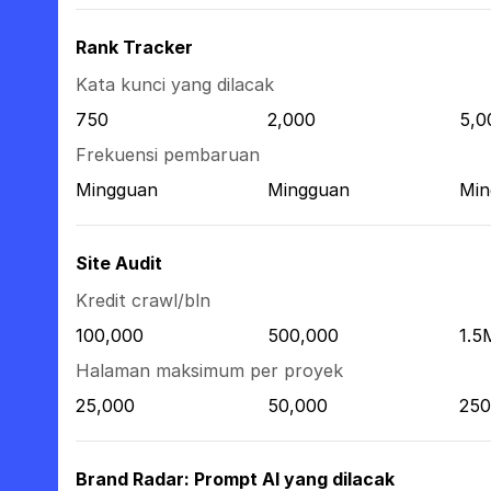
Rank Tracker
Kata kunci yang dilacak
750
2,000
5,0
Frekuensi pembaruan
Mingguan
Mingguan
Min
Site Audit
Kredit crawl/bln
100,000
500,000
1.5
Halaman maksimum per proyek
25,000
50,000
250
Brand Radar: Prompt AI yang dilacak