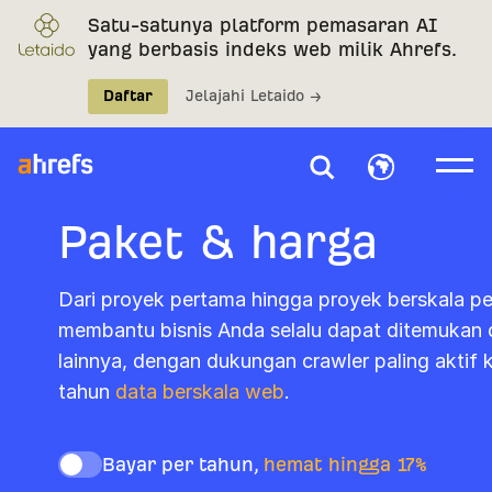
Satu-satunya platform pemasaran AI
yang berbasis indeks web milik Ahrefs.
Daftar
Jelajahi Letaido →
Paket & harga
Dari proyek pertama hingga proyek berskala p
membantu bisnis Anda selalu dapat ditemukan 
lainnya, dengan dukungan crawler paling aktif 
tahun
data berskala web
.
Bayar per tahun,
hemat hingga 17%