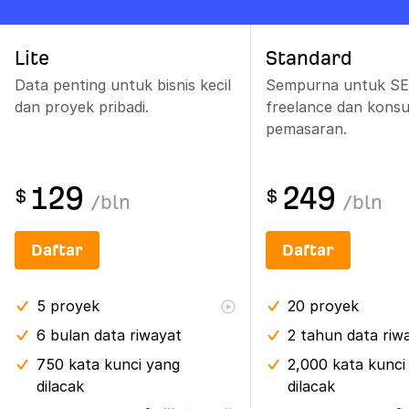
Lite
Standard
Data penting untuk bisnis kecil
Sempurna untuk S
dan proyek pribadi.
freelance dan konsu
pemasaran.
129
249
$
$
/
bln
/
bln
Daftar
Daftar
5
proyek
20
proyek
6 bulan
data riwayat
2 tahun
data riw
750 kata kunci yang
2,000 kata kunci
dilacak
dilacak