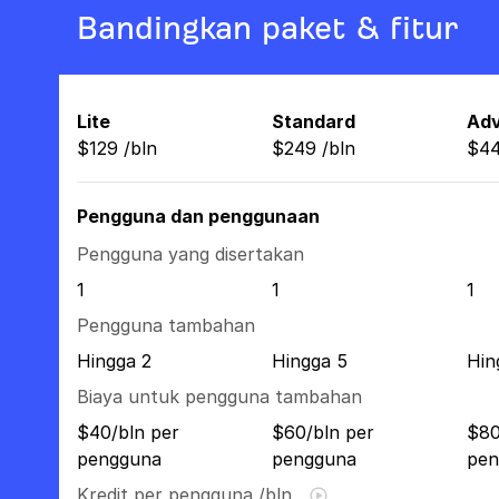
Bandingkan paket & fitur
Lite
Standard
Ad
$
129
/
bln
$
249
/
bln
$
4
Pengguna dan penggunaan
Pengguna yang disertakan
1
1
1
Pengguna tambahan
Hingga 2
Hingga 5
Hin
Biaya untuk pengguna tambahan
$40/bln per
$60/bln per
$80
pengguna
pengguna
pen
Kredit per pengguna /bln