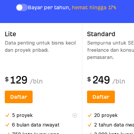
Bayar per tahun,
hemat hingga 17%
Lite
Standard
Data penting untuk bisnis kecil
Sempurna untuk S
dan proyek pribadi.
freelance dan konsu
pemasaran.
129
249
$
$
/
bln
/
bln
Daftar
Daftar
5
proyek
20
proyek
6 bulan
data riwayat
2 tahun
data riw