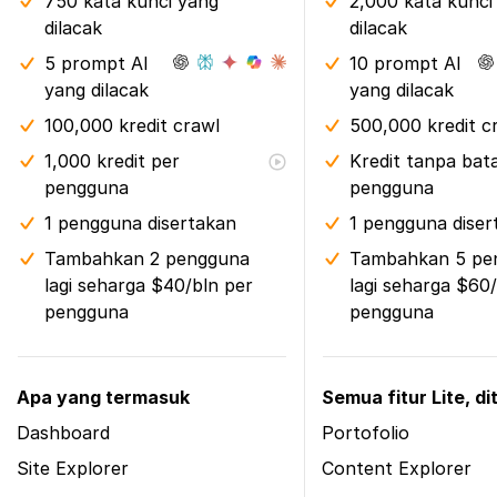
750 kata kunci yang
2,000 kata kunci
dilacak
dilacak
5 prompt AI
10 prompt AI
yang dilacak
yang dilacak
100,000 kredit crawl
500,000 kredit c
1,000 kredit per
Kredit tanpa bat
pengguna
pengguna
1 pengguna disertakan
1 pengguna diser
Tambahkan 2 pengguna
Tambahkan 5 pe
lagi seharga $40/bln per
lagi seharga $60
pengguna
pengguna
Apa yang termasuk
Semua fitur Lite, d
Dashboard
Portofolio
Site Explorer
Content Explorer