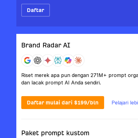
Daftar
Brand Radar AI
Riset merek apa pun dengan 271M+ prompt organi
dan lacak prompt AI Anda sendiri.
Daftar mulai dari $199/bln
Pelajari leb
Paket prompt kustom