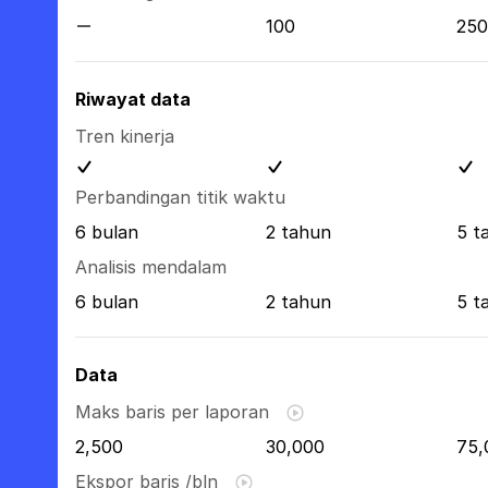
100
250
Riwayat data
Tren kinerja
Perbandingan titik waktu
6 bulan
2 tahun
5 t
Analisis mendalam
6 bulan
2 tahun
5 t
Data
Maks baris per laporan
2,500
30,000
75,
Ekspor baris /bln