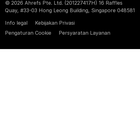
© 2026 Ahrefs Pte. Ltd. (201227417H) 16 Raffles
Quay, #33-03 Hong Leong Building, Singapore 048581
Info legal
Kebijakan Privasi
Pengaturan Cookie
Persyaratan Layanan