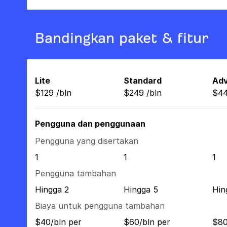
Bandingkan paket & fitur
Lite
Standard
Ad
$
129
/
bln
$
249
/
bln
$
4
Pengguna dan penggunaan
Pengguna yang disertakan
1
1
1
Pengguna tambahan
Hingga 2
Hingga 5
Hin
Biaya untuk pengguna tambahan
$40/bln per
$60/bln per
$80