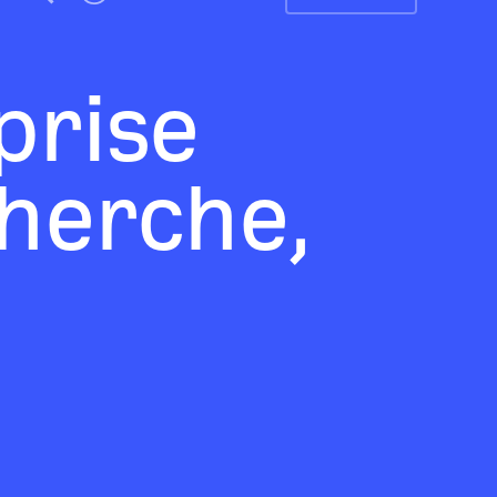
prise
cherche,