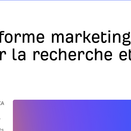
forme marketing
r la recherche e
IA
s
e
ts,