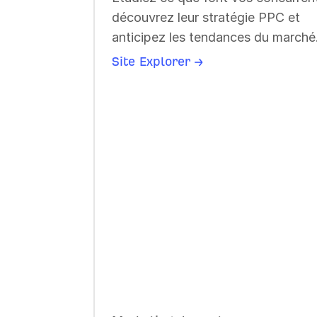
chatbots IA.
découvrez leur stratégie PPC et
Brand Radar →
anticipez les tendances du marché
Rank Tracker →
Site Explorer →