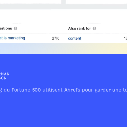
g du Fortune 500 utilisent Ahrefs pour garder une l